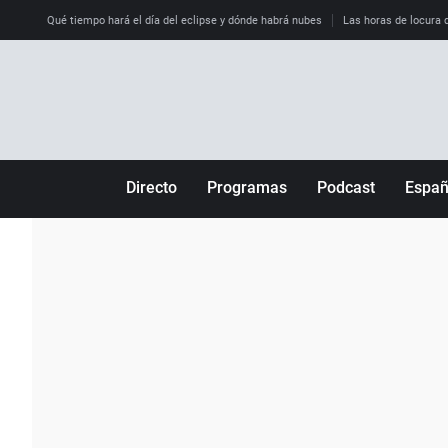
Qué tiempo hará el día del eclipse y dónde habrá nubes
Las horas de locura qu
Directo
Programas
Podcast
Espa
Más de uno
Los Perseguidos
Andalucía
Por fin
Malas decisiones
Aragón
Julia en la onda
Expedientes del más allá
Baleares
La brújula
El viaje del Guernica
Cantabria
Radioestadio
Invisibles
Cataluña
Radioestadio noche
Prohibido morirse
Comunidad de M
El colegio invisible
Esto no ha pasado
Comunitat Vale