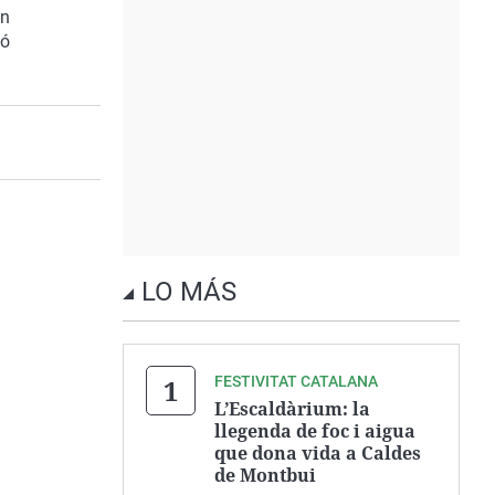
un
ió
LO MÁS
FESTIVITAT CATALANA
L’Escaldàrium: la
llegenda de foc i aigua
que dona vida a Caldes
de Montbui