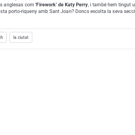
ons anglesas com
'Firework' de Katy Perry
, i també hem tingut 
artista porto-riqueny amb Sant Joan? Doncs escolta la seva secc
ch
la ciutat