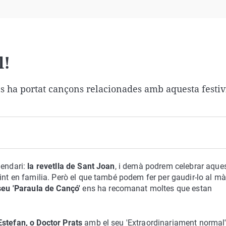
Virales
Televisión
Elecciones
l!
ns ha portat cançons relacionades amb aquesta festivi
lendari:
la revetlla de Sant Joan
, i demà podrem celebrar aques
dint en familia. Però el que també podem fer per gaudir-lo al m
seu 'Paraula de Cançó'
ens ha recomanat moltes que estan
Estefan, o Doctor Prats
amb el seu 'Extraordinariament normal'