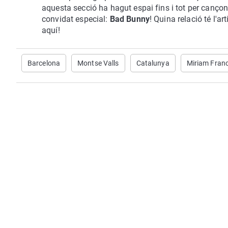
aquesta secció ha hagut espai fins i tot per canç
convidat especial:
Bad Bunny
! Quina relació té l'
aquí!
Barcelona
Montse Valls
Catalunya
Miriam Fran