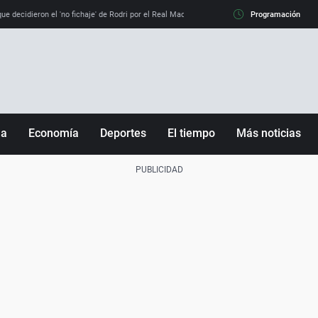
e decidieron el 'no fichaje' de Rodri por el Real Madrid y su 'sí' al Barça
Programación
La llamada de
ña
Economía
Deportes
El tiempo
Más noticias
Fútbol
Sociedad
Baloncesto
Mundo
Tenis
Salud
Motor
Cultura
Ciencia y Tecnología
adrid
Gastronomía
nciana
Medio ambiente