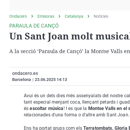
La rosa de los vientos
Caso
Extremadura
Gente viajera
Retornados
Galicia
Ondacero
Emisoras
Catalunya
Notícies
Como el perro y el
Equipo de investigación
La Rioja
PARAULA DE CANÇÓ
gato
Un Sant Joan molt musica
Operación Viuda
Navarra
Negra
País Vasco
A la secció ‘Paraula de Cançó’ la Montse Valls e
ondacero.es
Barcelona
|
23.06.2025 14:13
Avui és un dels dies més assenyalats del nostre ca
tant especial menjant coca, llençant petards i gua
és
escoltar música
! I es que la
Montse Valls en el 
relacionades d'una forma o d'altre amb Sant Joan.
Ens ha portat grups com els
Terratombats, Gloria 