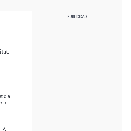
tat.
t dia
àxim
. A