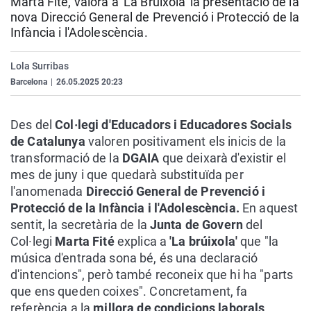
Marta Fité, valora a 'La Brúixola' la presentació de la
La rosa de los vientos
Caso
Extremadura
Virales
nova Direcció General de Prevenció i Protecció de la
Infància i l'Adolescència.
Gente viajera
Retornados
Galicia
Televisión
Como el perro y el gat
Equipo de investigaci
La Rioja
Elecciones
Lola Surribas
Barcelona
|
26.05.2025 20:23
Operación Viuda Negr
Navarra
País Vasco
Des del
Col·legi d'Educadors i Educadores Socials
de Catalunya
valoren positivament els inicis de la
transformació de la
DGAIA
que deixarà d'existir el
mes de juny i que quedarà substituïda per
l'anomenada
Direcció General de Prevenció i
Protecció de la
Infància i l'Adolescència.
En aquest
sentit, la secretària de la
Junta de Govern
del
Col·legi
Marta Fité
explica a
'La brúixola'
que "la
música d'entrada sona bé, és una declaració
d'intencions", però també reconeix que hi ha "parts
que ens queden coixes". Concretament, fa
referència a la
millora de condicions laborals