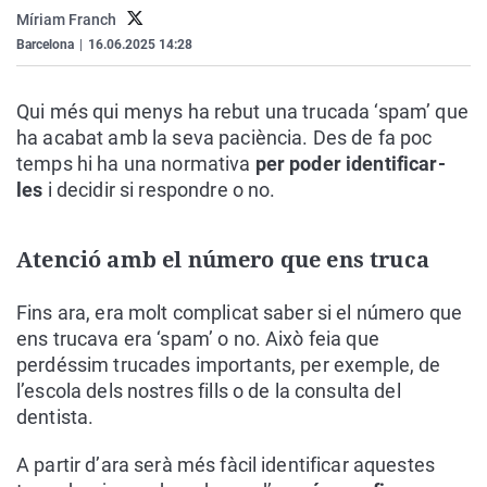
La rosa de los vientos
Caso
Extremadura
Virales
Míriam Franch
Barcelona
|
16.06.2025 14:28
Gente viajera
Retornados
Galicia
Televisión
Como el perro y el gat
Equipo de investigaci
La Rioja
Elecciones
Qui més qui menys ha rebut una trucada ‘spam’ que
Operación Viuda Negr
Navarra
ha acabat amb la seva paciència. Des de fa poc
temps hi ha una normativa
per poder identificar-
País Vasco
les
i decidir si respondre o no.
Atenció amb el número que ens truca
Fins ara, era molt complicat saber si el número que
ens trucava era ‘spam’ o no. Això feia que
perdéssim trucades importants, per exemple, de
l’escola dels nostres fills o de la consulta del
dentista.
A partir d’ara serà més fàcil identificar aquestes