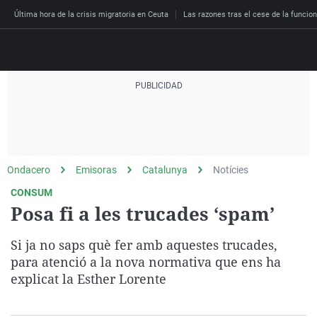
Última hora de la crisis migratoria en Ceuta
Las razones tras el cese de la funcion
Directo
Programas
Podcast
Más de uno
Los Perseguidos
Andalucía
Fútbol
Sociedad
Ondacero
Emisoras
Catalunya
Notícies
España
Por fin
Malas decisiones
Aragón
Baloncesto
Mundo
CONSUM
Economía
Julia en la onda
Expedientes del más a
Baleares
Tenis
Salud
Posa fi a les trucades ‘spam’
Deportes
La brújula
El viaje del Guernica
Cantabria
Motor
Cultura
Si ja no saps què fer amb aquestes trucades,
El tiempo
Radioestadio
Invisibles
Cataluña
Ciencia y Tecnología
para atenció a la nova normativa que ens ha
Más noticias
explicat la Esther Lorente
Radioestadio noche
Prohibido morirse
Comunidad de Madrid
Gastronomía
El colegio invisible
Esto no ha pasado
Comunitat Valenciana
Medio ambiente