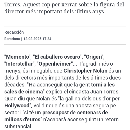
Torres. Aquest cop per xerrar sobre la figura del
La rosa de los vientos
Caso
Extremadura
Virales
director més important dels últims anys
Gente viajera
Retornados
Galicia
Televisión
Como el perro y el gat
Equipo de investigaci
La Rioja
Elecciones
Redacción
Operación Viuda Negr
Navarra
Barcelona
|
18.08.2025 17:24
País Vasco
"Memento"
,
"El caballero oscuro"
,
"Origen"
,
"Interstellar"
,
"Oppenheimer"
... T'agradi més o
menys, és innegable que
Christopher Nolan
és un
dels directors més importants de les últimes dues
dècades. "Ha aconseguit que la gent
torni a les
sales de cinema
" explica el cineasta Juan Torres.
Quan diu que Nolan és "la gallina dels ous d'or per
Hollywood
", vol dir que és una aposta segura pel
sector i "si té un
pressupost
de
centenars de
milions d'euros
" n'acabarà aconseguint un retorn
substancial.