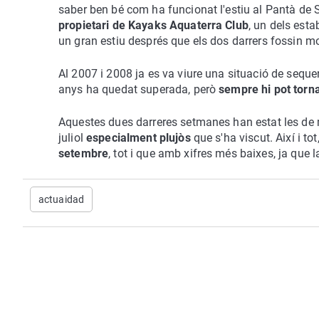
saber ben bé com ha funcionat l'estiu al Pantà de 
propietari de Kayaks Aquaterra Club
, un dels esta
un gran estiu després que els dos darrers fossin m
Al 2007 i 2008 ja es va viure una situació de seque
anys ha quedat superada, però
sempre hi pot torna
Aquestes dues darreres setmanes han estat les de mé
juliol
especialment plujòs
que s'ha viscut. Així i t
setembre
, tot i que amb xifres més baixes, ja que
actuaidad