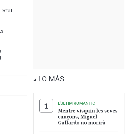
 estat
ts
e
l
LO MÁS
L'ÚLTIM ROMÀNTIC
Mentre visquin les seves
cançons, Miguel
Gallardo no morirà