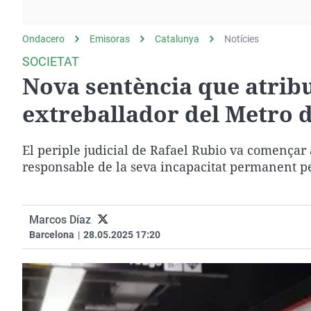
La rosa de los vientos
Caso
Extremadura
Gente viajera
Retornados
Galicia
Ondacero
Emisoras
Catalunya
Notícies
Como el perro y el
Equipo de investigación
La Rioja
SOCIETAT
gato
Nova sentència que atribu
Operación Viuda
Navarra
Negra
País Vasco
extreballador del Metro d
El periple judicial de Rafael Rubio va començar
responsable de la seva incapacitat permanent per
Marcos Díaz
Barcelona
|
28.05.2025 17:20