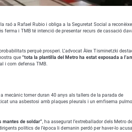
a raó a Rafael Rubio i obliga a la Seguretat Social a reconèixer
és ferma i TMB té intenció de presentar recurs de cassació dav
probabilitats perquè prosperi. L’advocat Àlex Tisminetzki desta
mostra que
“tota la plantilla del Metro ha estat exposada a l’a
 tal i com defensa TMB.
m a mecànic torner duran 40 anys als tallers de la parada de
sticat una asbestosi amb plaques pleurals i un emfisema pulm
les mantes de soldar”
, ha assegurat l’extreballador dels Metro d
rigents polítics de l’època li demanin perdó per haver-lo acusa