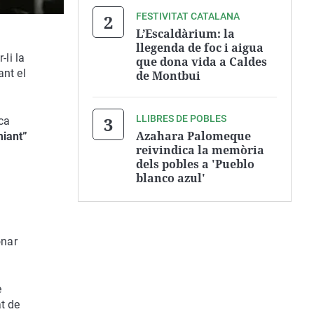
FESTIVITAT CATALANA
L’Escaldàrium: la
llegenda de foc i aigua
-li la
que dona vida a Caldes
ant el
de Montbui
LLIBRES DE POBLES
ca
Azahara Palomeque
miant”
reivindica la memòria
dels pobles a 'Pueblo
blanco azul'
onar
e
t de