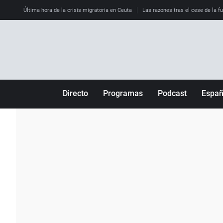
Última hora de la crisis migratoria en Ceuta
Las razones tras el cese de la f
Directo
Programas
Podcast
Espa
Más de uno
Los Perseguidos
Andalucía
Por fin
Malas decisiones
Aragón
Julia en la onda
Expedientes del más allá
Baleares
La brújula
El viaje del Guernica
Cantabria
Radioestadio
Invisibles
Cataluña
Radioestadio noche
Prohibido morirse
Comunidad de M
El colegio invisible
Esto no ha pasado
Comunitat Vale