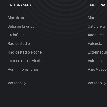
PROGRAMAS
EMISORAS
Más de uno
Madrid
Julia en la onda
Catalunya
La brújula
Andalucía
Radioestadio
Valencia
Radioestadio Noche
Extremadu
La rosa de los vientos
Asturias
Por fin no es lunes
País Vasco
Ver todo
Ver todo