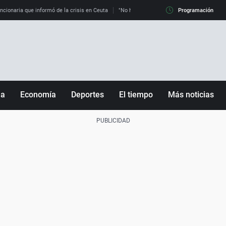
uncionaria que informó de la crisis en Ceuta
"No hay mafias, que no nos engañen": exper
Programación
ña
Economía
Deportes
El tiempo
Más noticias
Fútbol
Sociedad
Baloncesto
Mundo
Tenis
Salud
Motor
Cultura
Ciencia y Tecnología
adrid
Gastronomía
nciana
Medio ambiente