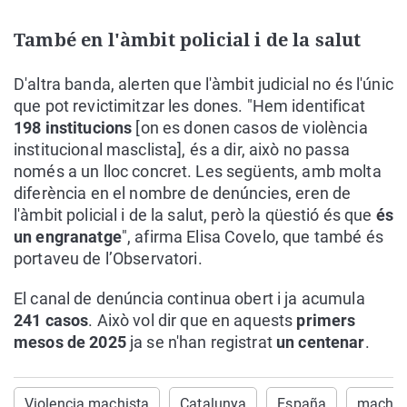
També en l'àmbit policial i de la salut
D'altra banda, alerten que l'àmbit judicial no és l'únic
que pot revictimitzar les dones. "Hem identificat
198 institucions
[on es donen casos de violència
institucional masclista], és a dir, això no passa
només a un lloc concret. Les següents, amb molta
diferència en el nombre de denúncies, eren de
l'àmbit policial i de la salut, però la qüestió és que
és
un engranatge
", afirma Elisa Covelo, que també és
portaveu de l’Observatori.
El canal de denúncia continua obert i ja acumula
241 casos
. Això vol dir que en aquests
primers
mesos de 2025
ja se n'han registrat
un centenar
.
Violencia machista
Catalunya
España
machi