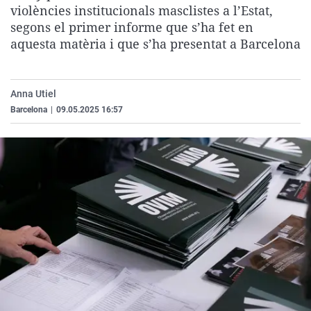
violències institucionals masclistes a l’Estat,
La rosa de los vientos
Caso
Extremadura
Virales
segons el primer informe que s’ha fet en
Gente viajera
Retornados
Galicia
Televisión
aquesta matèria i que s’ha presentat a Barcelona
Como el perro y el gat
Equipo de investigaci
La Rioja
Elecciones
Operación Viuda Negr
Navarra
Anna Utiel
País Vasco
Barcelona
|
09.05.2025 16:57