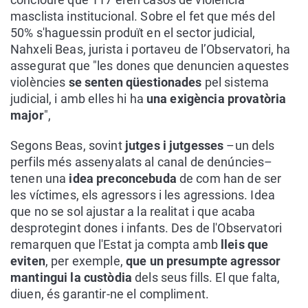
masclista institucional. Sobre el fet que més del
50% s'haguessin produït en el sector judicial,
Nahxeli Beas, jurista i portaveu de l’Observatori, ha
assegurat que "les dones que denuncien aquestes
violències
se senten qüestionades
pel sistema
judicial, i amb elles hi ha
una exigència provatòria
major
",
Segons Beas, sovint
jutges i jutgesses
–un dels
perfils més assenyalats al canal de denúncies–
tenen una
idea preconcebuda
de com han de ser
les víctimes, els agressors i les agressions. Idea
que no se sol ajustar a la realitat i que acaba
desprotegint dones i infants. Des de l'Observatori
remarquen que l'Estat ja compta amb
lleis que
eviten
, per exemple,
que un presumpte agressor
mantingui la custòdia
dels seus fills. El que falta,
diuen, és garantir-ne el compliment.