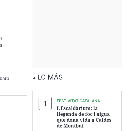
el
 a
LO MÁS
abarà
FESTIVITAT CATALANA
L’Escaldàrium: la
llegenda de foc i aigua
que dona vida a Caldes
de Montbui