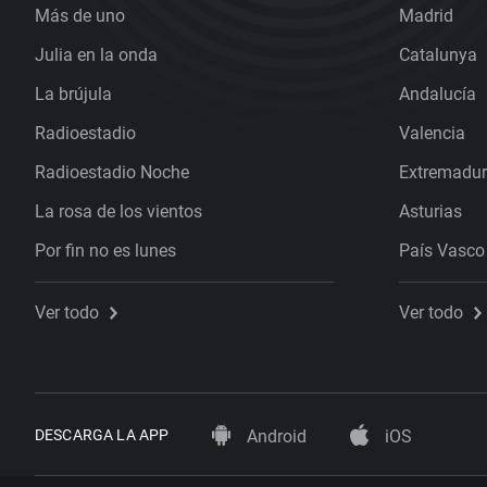
Más de uno
Madrid
Julia en la onda
Catalunya
La brújula
Andalucía
Radioestadio
Valencia
Radioestadio Noche
Extremadu
La rosa de los vientos
Asturias
Por fin no es lunes
País Vasco
Ver todo
Ver todo
DESCARGA LA APP
Android
iOS