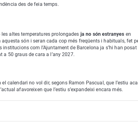
endència des de feia temps.
 les altes temperatures prolongades
ja no són estranyes
en
 aquesta són i seran cada cop més freqüents i habituals, fet p
s institucions com l’Ajuntament de Barcelona ja s’hi han posat
t a 50 graus de cara a l’any 2027.
n el calendari no vol dir, segons Ramon Pascual, que l’estiu ac
’actual afavoreixen que l’estiu s’expandeixi encara més.