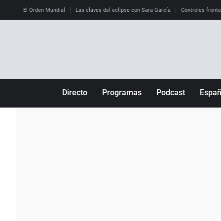
El Orden Mundial
Las claves del eclipse con Sara García
Controles front
Directo
Programas
Podcast
Espa
Más de uno
Los Perseguidos
Andalucía
Por fin
Malas decisiones
Aragón
Julia en la onda
Expedientes del más allá
Baleares
La brújula
El viaje del Guernica
Cantabria
Radioestadio
Invisibles
Cataluña
Radioestadio noche
Prohibido morirse
Comunidad de M
El colegio invisible
Esto no ha pasado
Comunitat Vale