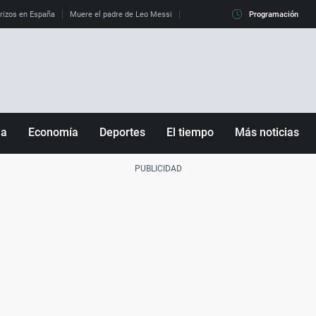
erizos en España
Muere el padre de Leo Messi
La diferencia entre observar el eclip
Programación
ña
Economía
Deportes
El tiempo
Más noticias
Fútbol
Sociedad
Baloncesto
Mundo
Tenis
Salud
Motor
Cultura
Ciencia y Tecnología
adrid
Gastronomía
nciana
Medio ambiente