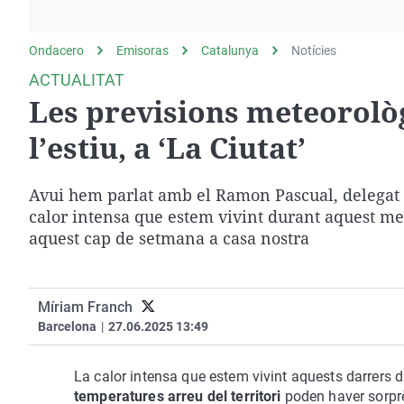
La rosa de los vientos
Caso
Extremadura
Gente viajera
Retornados
Galicia
Ondacero
Emisoras
Catalunya
Notícies
Como el perro y el
Equipo de investigación
La Rioja
ACTUALITAT
gato
Les previsions meteorolò
Operación Viuda
Navarra
Negra
País Vasco
l’estiu, a ‘La Ciutat’
Avui hem parlat amb el Ramon Pascual, delegat d
calor intensa que estem vivint durant aquest me
aquest cap de setmana a casa nostra
Míriam Franch
Barcelona
|
27.06.2025 13:49
La calor intensa que estem vivint aquests darrers di
temperatures arreu del territori
poden haver sorprè