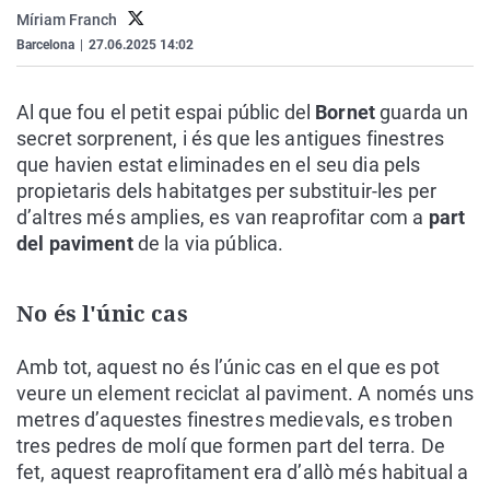
La rosa de los vientos
Caso
Extremadura
Virales
Míriam Franch
Barcelona
|
27.06.2025 14:02
Gente viajera
Retornados
Galicia
Televisión
Como el perro y el gat
Equipo de investigaci
La Rioja
Elecciones
Al que fou el petit espai públic del
Bornet
guarda un
Operación Viuda Negr
Navarra
secret sorprenent, i és que les antigues finestres
que havien estat eliminades en el seu dia pels
País Vasco
propietaris dels habitatges per substituir-les per
d’altres més amplies, es van reaprofitar com a
part
del paviment
de la via pública.
No és l'únic cas
Amb tot, aquest no és l’únic cas en el que es pot
veure un element reciclat al paviment. A només uns
metres d’aquestes finestres medievals, es troben
tres pedres de molí que formen part del terra. De
fet, aquest reaprofitament era d’allò més habitual a