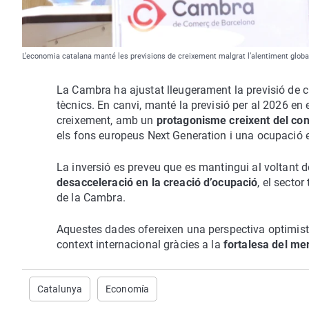
L’economia catalana manté les previsions de creixement malgrat l’alentiment globa
La Cambra ha ajustat lleugerament la previsió de cr
tècnics. En canvi, manté la previsió per al 2026 en 
creixement, amb un
protagonisme creixent del cons
els fons europeus Next Generation i una ocupació 
La inversió es preveu que es mantingui al voltant d
desacceleració en la creació d’ocupació
, el secto
de la Cambra.
Aquestes dades ofereixen una perspectiva optimista
context internacional gràcies a la
fortalesa del mer
Catalunya
Economía