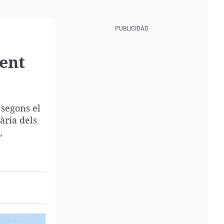
ent
 segons el
ària dels
,