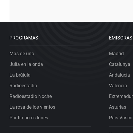
PROGRAMAS
EMISORAS
Más de uno
Madrid
Julia en la onda
Catalunya
La brújula
Andalucía
Radioestadio
Valencia
Radioestadio Noche
Extremadu
La rosa de los vientos
Asturias
Por fin no es lunes
País Vasco