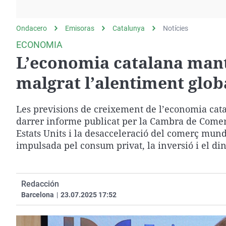
La rosa de los vientos
Caso
Extremadura
Gente viajera
Retornados
Galicia
Ondacero
Emisoras
Catalunya
Notícies
Como el perro y el
Equipo de investigación
La Rioja
ECONOMIA
gato
L’economia catalana mant
Operación Viuda
Navarra
Negra
País Vasco
malgrat l’alentiment glob
Les previsions de creixement de l’economia cata
darrer informe publicat per la Cambra de Comerç 
Estats Units i la desacceleració del comerç mun
impulsada pel consum privat, la inversió i el d
Redacción
Barcelona
|
23.07.2025 17:52