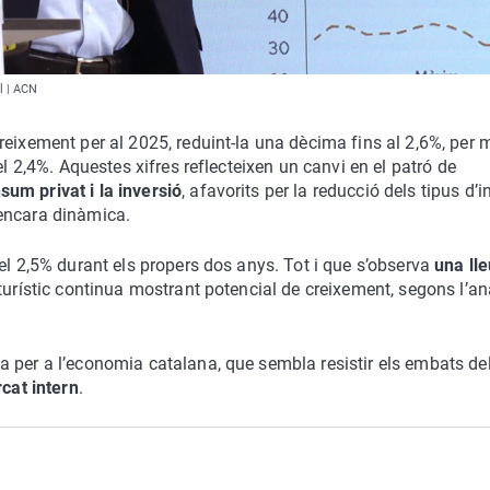
l | ACN
eixement per al 2025, reduint-la una dècima fins al 2,6%, per 
el 2,4%. Aquestes xifres reflecteixen un canvi en el patró de
um privat i la inversió
, afavorits per la reducció dels tipus d’i
encara dinàmica.
el 2,5% durant els propers dos anys. Tot i que s’observa
una lle
r turístic continua mostrant potencial de creixement, segons l’an
 per a l’economia catalana, que sembla resistir els embats de
cat intern
.