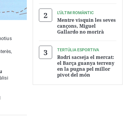
L'ÚLTIM ROMÀNTIC
Mentre visquin les seves
cançons, Miguel
Gallardo no morirà
motius
TERTÚLIA ESPORTIVA
nterès,
Rodri sacseja el mercat:
el Barça guanya terreny
en la pugna pel millor
u
pivot del món
àlisi
l