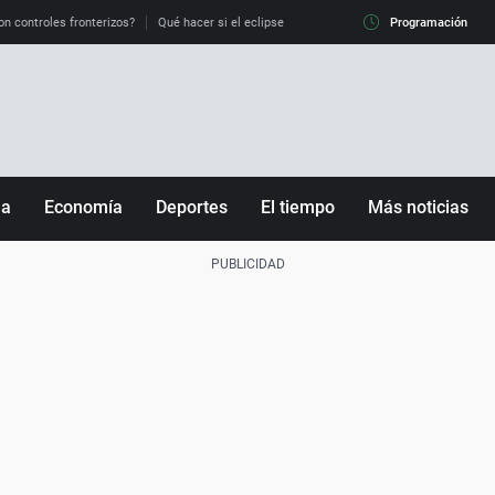
on controles fronterizos?
Qué hacer si el eclipse me pilla conduciendo
Programación
Qué tiempo 
ña
Economía
Deportes
El tiempo
Más noticias
Fútbol
Sociedad
Baloncesto
Mundo
Tenis
Salud
Motor
Cultura
Ciencia y Tecnología
adrid
Gastronomía
nciana
Medio ambiente