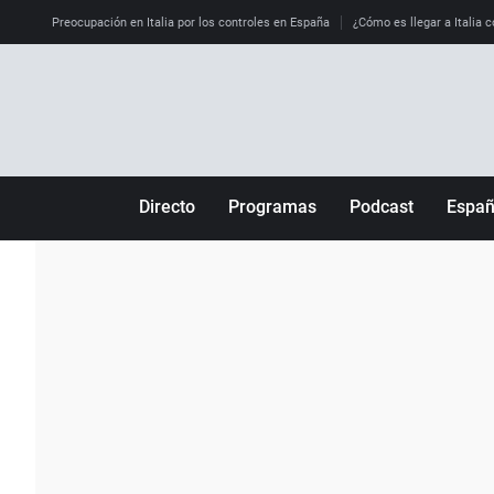
Preocupación en Italia por los controles en España
¿Cómo es llegar a Italia c
Directo
Programas
Podcast
Espa
Más de uno
Los Perseguidos
Andalucía
Por fin
Malas decisiones
Aragón
Julia en la onda
Expedientes del más allá
Baleares
La brújula
El viaje del Guernica
Cantabria
Radioestadio
Invisibles
Cataluña
Radioestadio noche
Prohibido morirse
Comunidad de M
El colegio invisible
Esto no ha pasado
Comunitat Vale