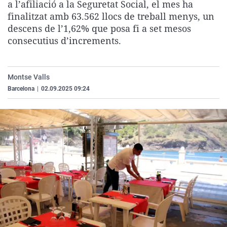
a l’afiliació a la Seguretat Social, el mes ha
La rosa de los vientos
Caso
Extremadura
Virales
finalitzat amb 63.562 llocs de treball menys, un
Gente viajera
Retornados
Galicia
Televisión
descens de l’1,62% que posa fi a set mesos
consecutius d’increments.
Como el perro y el gat
Equipo de investigaci
La Rioja
Elecciones
Operación Viuda Negr
Navarra
Montse Valls
País Vasco
Barcelona
|
02.09.2025 09:24