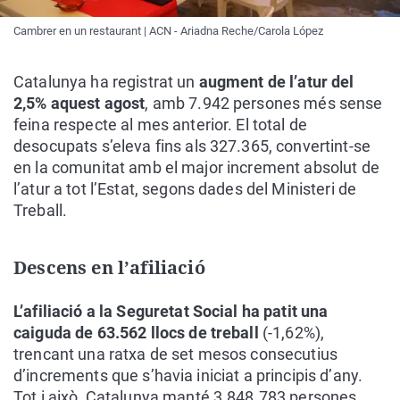
Cambrer en un restaurant | ACN - Ariadna Reche/Carola López
Catalunya ha registrat un
augment de l’atur del
2,5% aquest agost
, amb 7.942 persones més sense
feina respecte al mes anterior. El total de
desocupats s’eleva fins als 327.365, convertint-se
en la comunitat amb el major increment absolut de
l’atur a tot l’Estat, segons dades del Ministeri de
Treball.
Descens en l’afiliació
L’afiliació a la Seguretat Social ha patit una
caiguda de 63.562 llocs de treball
(-1,62%),
trencant una ratxa de set mesos consecutius
d’increments que s’havia iniciat a principis d’any.
Tot i això, Catalunya manté 3.848.783 persones