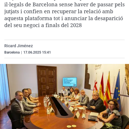
il·legals de Barcelona sense haver de passar pels
La rosa de los vientos
Caso
Extremadura
Virales
jutjats i confien en recuperar la relació amb
Gente viajera
Retornados
Galicia
Televisión
aquesta plataforma tot i anunciar la desaparició
del seu negoci a finals del 2028
Como el perro y el gat
Equipo de investigaci
La Rioja
Elecciones
Operación Viuda Negr
Navarra
País Vasco
Ricard Jiménez
Barcelona
|
17.06.2025 15:41