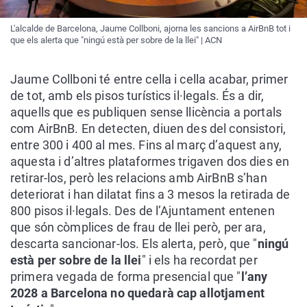
L'alcalde de Barcelona, Jaume Collboni, ajorna les sancions a AirBnB tot i
que els alerta que "ningú està per sobre de la llei" | ACN
Jaume Collboni té entre cella i cella acabar, primer
de tot, amb els pisos turístics il·legals. És a dir,
aquells que es publiquen sense llicència a portals
com AirBnB. En detecten, diuen des del consistori,
entre 300 i 400 al mes. Fins al març d’aquest any,
aquesta i d’altres plataformes trigaven dos dies en
retirar-los, però les relacions amb AirBnB s’han
deteriorat i han dilatat fins a 3 mesos la retirada de
800 pisos il·legals. Des de l’Ajuntament entenen
que són còmplices de frau de llei però, per ara,
descarta sancionar-los. Els alerta, però, que "
ningú
està per sobre de la llei
" i els ha recordat per
primera vegada de forma presencial que "
l’any
2028 a Barcelona no quedarà cap allotjament