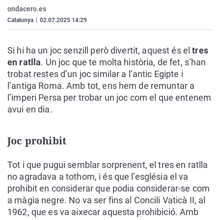
La rosa de los vientos
Caso
Extremadura
Virales
ondacero.es
Catalunya
|
02.07.2025 14:29
Gente viajera
Retornados
Galicia
Televisión
Como el perro y el gat
Equipo de investigaci
La Rioja
Elecciones
Si hi ha un joc senzill però divertit, aquest és el
tres
Operación Viuda Negr
Navarra
en ratlla
. Un joc que te molta història, de fet, s’han
trobat restes d’un joc similar a l’antic Egipte i
País Vasco
l’antiga Roma. Amb tot, ens hem de remuntar a
l’imperi Persa per trobar un joc com el que entenem
avui en dia.
Joc prohibit
Tot i que pugui semblar sorprenent, el tres en ratlla
no agradava a tothom, i és que l’església el va
prohibit en considerar que podia considerar-se com
a màgia negre. No va ser fins al Concili Vaticà II, al
1962, que es va aixecar aquesta prohibició. Amb