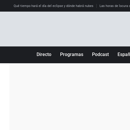
Qué tiempo hará el día del eclipse y dónde habrá nubes
Las horas de locura qu
Directo
Programas
Podcast
Espa
Más de uno
Los Perseguidos
Andalucía
Por fin
Malas decisiones
Aragón
Julia en la onda
Expedientes del más allá
Baleares
La brújula
El viaje del Guernica
Cantabria
Radioestadio
Invisibles
Cataluña
Radioestadio noche
Prohibido morirse
Comunidad de M
El colegio invisible
Esto no ha pasado
Comunitat Vale