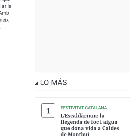
lar la
. Amb
neix
.
LO MÁS
FESTIVITAT CATALANA
L’Escaldàrium: la
llegenda de foc i aigua
que dona vida a Caldes
de Montbui