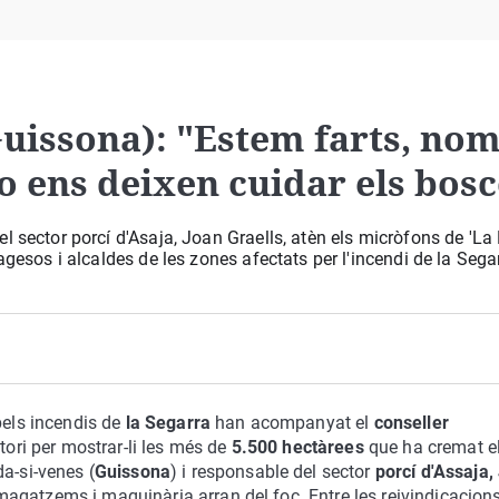
Virales
Televisión
Elecciones
Guissona): "Estem farts, no
o ens deixen cuidar els bos
 sector porcí d'Asaja, Joan Graells, atèn els micròfons de 'La 
agesos i alcaldes de les zones afectats per l'incendi de la Sega
pels incendis de
la Segarra
han acompanyat el
conseller
itori per mostrar-li les més de
5.500 hectàrees
que ha cremat el
a-si-venes (
Guissona
) i responsable del sector
porcí d'Assaja,
gatzems i maquinària arran del foc. Entre les reivindicacion