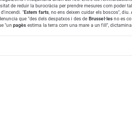
ssitat de reduir la burocràcia per prendre mesures com poder tal
d'incendi. "
Estem farts
, no ens deixen cuidar els boscos", diu
denuncia que "des dels despatxos i des de
Brussel·les
no es co
que "un
pagès
estima la terra com una mare a un fill", dictamina