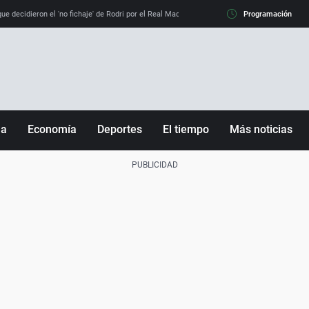
e decidieron el 'no fichaje' de Rodri por el Real Madrid y su 'sí' al Barça
Programación
La llamada de
ña
Economía
Deportes
El tiempo
Más noticias
Fútbol
Sociedad
Baloncesto
Mundo
Tenis
Salud
Motor
Cultura
Ciencia y Tecnología
adrid
Gastronomía
nciana
Medio ambiente