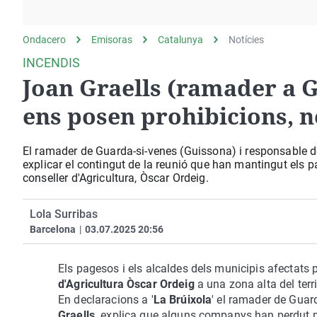
La rosa de los vientos
Caso
Extremadura
Gente viajera
Retornados
Galicia
Ondacero
Emisoras
Catalunya
Notícies
Como el perro y el
Equipo de investigación
La Rioja
INCENDIS
gato
Joan Graells (ramader a 
Operación Viuda
Navarra
Negra
País Vasco
ens posen prohibicions, n
El ramader de Guarda-si-venes (Guissona) i responsable del
explicar el contingut de la reunió que han mantingut els p
conseller d'Agricultura, Òscar Ordeig.
Lola Surribas
Barcelona
|
03.07.2025 20:56
Els pagesos i els alcaldes dels municipis afectats 
d'Agricultura Òscar Ordeig
a una zona alta del terr
En declaracions a '
La Brúixola
' el ramader de Guard
Graells,
explica que alguns companys han perdut ma