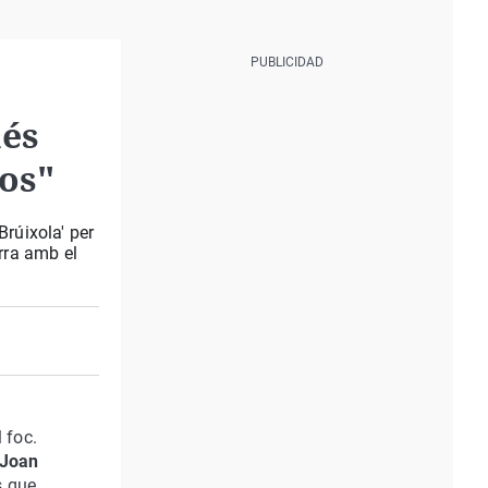
més
cos"
Brúixola' per
rra amb el
 foc.
 Joan
s que