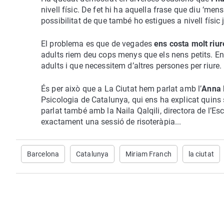
nivell físic. De fet hi ha aquella frase que diu ‘men
possibilitat de que també ho estigues a nivell físi
El problema es que de vegades
ens costa molt riur
adults riem deu cops menys que els nens petits. En
adults i que necessitem d’altres persones per riure.
És per això que a La Ciutat hem parlat amb l’
Anna
Psicologia de Catalunya, qui ens ha explicat quins 
parlat també amb la Naila Qalqili, directora de l’E
exactament una sessió de risoteràpia...
Barcelona
Catalunya
Miriam Franch
la ciutat