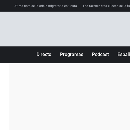
Última hora de la crisis migratoria en Ceuta
Las razones tras el cese de la f
Directo
Programas
Podcast
Espa
Más de uno
Los Perseguidos
Andalucía
Por fin
Malas decisiones
Aragón
Julia en la onda
Expedientes del más allá
Baleares
La brújula
El viaje del Guernica
Cantabria
Radioestadio
Invisibles
Cataluña
Radioestadio noche
Prohibido morirse
Comunidad de M
El colegio invisible
Esto no ha pasado
Comunitat Vale