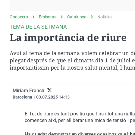
La rosa de los vientos
Caso
Extremadura
Gente viajera
Retornados
Galicia
Ondacero
Emisoras
Catalunya
Notícies
Como el perro y el
Equipo de investigación
La Rioja
TEMA DE LA SETMANA
gato
La importància de riure
Operación Viuda
Navarra
Negra
País Vasco
Avui al tema de la setmana volem celebrar un de
plegat després de que el dimarts dia 1 de juliol e
importantíssim per la nostra salut mental, l’hu
Míriam Franch
Barcelona
|
03.07.2025 14:13
El fet de riure és tant positiu que fins i tot una rial
comencen així, per alliberar una mica de tensió i pe
Ha quedat demostrat en diverses ocasions que
l’h