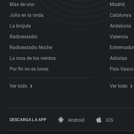
Más de uno
Madrid
Julia en la onda
Catalunya
La brújula
Andalucía
Radioestadio
Valencia
Radioestadio Noche
Extremadu
La rosa de los vientos
Asturias
Por fin no es lunes
País Vasco
Ver todo
Ver todo
DESCARGA LA APP
Android
iOS