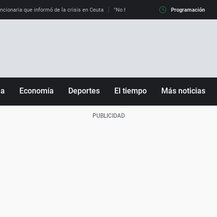
uncionaria que informó de la crisis en Ceuta
"No hay mafias, que no nos engañen": exper
Programación
ña
Economía
Deportes
El tiempo
Más noticias
Fútbol
Sociedad
Baloncesto
Mundo
Tenis
Salud
Motor
Cultura
Ciencia y Tecnología
adrid
Gastronomía
nciana
Medio ambiente