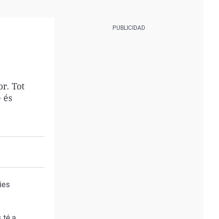
r. Tot
e és
ies
 té a