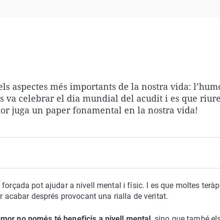
Virales
Televisión
Elecciones
ls aspectes més importants de la nostra vida: l’humo
s va celebrar el dia mundial del acudit i es que riur
mor juga un paper fonamental en la nostra vida!
la forçada pot ajudar a nivell mental i físic. I es que moltes teràp
r acabar després provocant una rialla de veritat.
umor no només té beneficis a nivell mental
, sino que també els