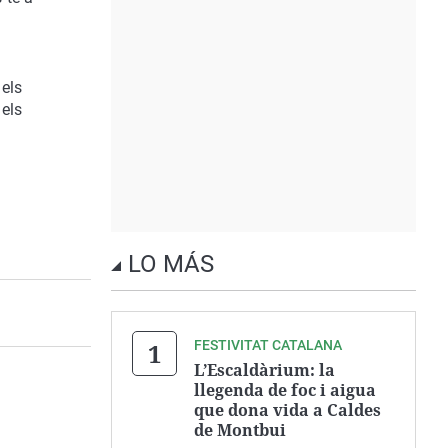
els
 els
m
LO MÁS
FESTIVITAT CATALANA
L’Escaldàrium: la
llegenda de foc i aigua
que dona vida a Caldes
de Montbui