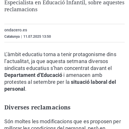
Especialista en Educació Infantil, sobre aquestes
La rosa de los vientos
Caso
Extremadura
Virales
reclamacions
Gente viajera
Retornados
Galicia
Televisión
Como el perro y el gat
Equipo de investigaci
La Rioja
Elecciones
ondacero.es
Operación Viuda Negr
Navarra
Catalunya
|
11.07.2025 13:50
País Vasco
L’àmbit educatiu torna a tenir protagonisme dins
l’actualitat, ja que aquesta setmana diversos
sindicats educatius s’han concentrat davant el
Departament d’Educació
i amenacen amb
protestes al setembre per la
situació laboral del
personal
.
Diverses reclamacions
Són moltes les modificacions que es proposen per
millorar les condicions del personal, però en