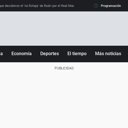
e decidieron el 'no fichaje' de Rodri por el Real Madrid y su 'sí' al Barça
Programación
La llamada de
ña
Economía
Deportes
El tiempo
Más noticias
Fútbol
Sociedad
Baloncesto
Mundo
Tenis
Salud
Motor
Cultura
Ciencia y Tecnología
adrid
Gastronomía
nciana
Medio ambiente