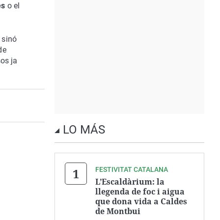
dès
o el
 sinó
de
os ja
LO MÁS
FESTIVITAT CATALANA
L’Escaldàrium: la
llegenda de foc i aigua
que dona vida a Caldes
de Montbui