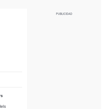
rs
dels