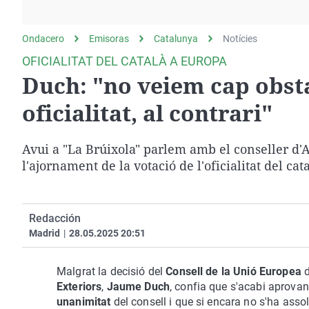
La rosa de los vientos
Caso
Extremadura
Gente viajera
Retornados
Galicia
Ondacero
Emisoras
Catalunya
Notícies
Como el perro y el
Equipo de investigación
La Rioja
OFICIALITAT DEL CATALÀ A EUROPA
gato
Duch: "no veiem cap obsta
Operación Viuda
Navarra
Negra
País Vasco
oficialitat, al contrari"
Avui a "La Brúixola" parlem amb el conseller d'A
l'ajornament de la votació de l'oficialitat del cat
Redacción
Madrid
|
28.05.2025 20:51
Malgrat la decisió del
Consell de la Unió Europea
d
Exteriors
,
Jaume Duch
, confia que s'acabi aprovant
unanimitat
del consell i que si encara no s'ha asso