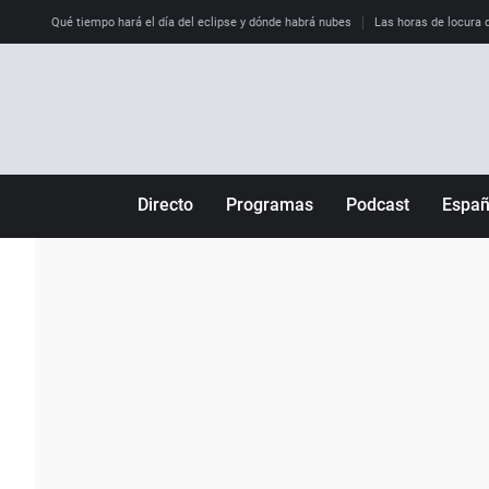
Qué tiempo hará el día del eclipse y dónde habrá nubes
Las horas de locura qu
Directo
Programas
Podcast
Espa
Más de uno
Los Perseguidos
Andalucía
Por fin
Malas decisiones
Aragón
Julia en la onda
Expedientes del más allá
Baleares
La brújula
El viaje del Guernica
Cantabria
Radioestadio
Invisibles
Cataluña
Radioestadio noche
Prohibido morirse
Comunidad de M
El colegio invisible
Esto no ha pasado
Comunitat Vale