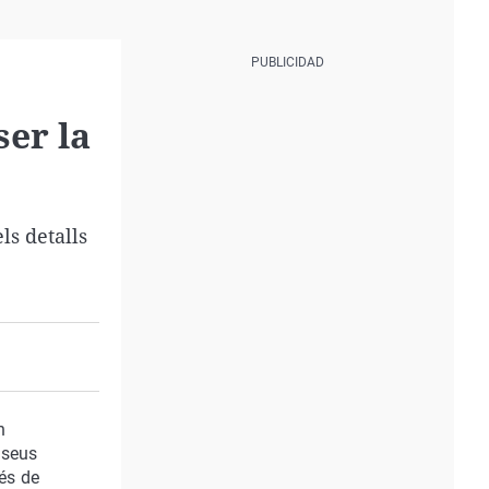
ser la
ls detalls
n
s seus
més de