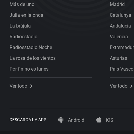
Más de uno
Madrid
Julia en la onda
Catalunya
La brújula
Andalucía
Radioestadio
Valencia
Radioestadio Noche
Extremadu
La rosa de los vientos
Asturias
Por fin no es lunes
País Vasco
Ver todo
Ver todo
DESCARGA LA APP
Android
iOS