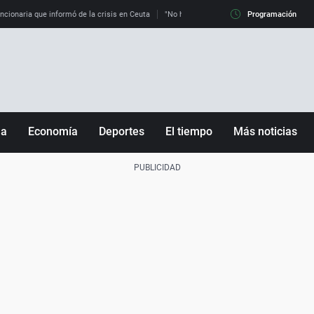
uncionaria que informó de la crisis en Ceuta
"No hay mafias, que no nos engañen": exper
Programación
ña
Economía
Deportes
El tiempo
Más noticias
Fútbol
Sociedad
Baloncesto
Mundo
Tenis
Salud
Motor
Cultura
Ciencia y Tecnología
adrid
Gastronomía
nciana
Medio ambiente