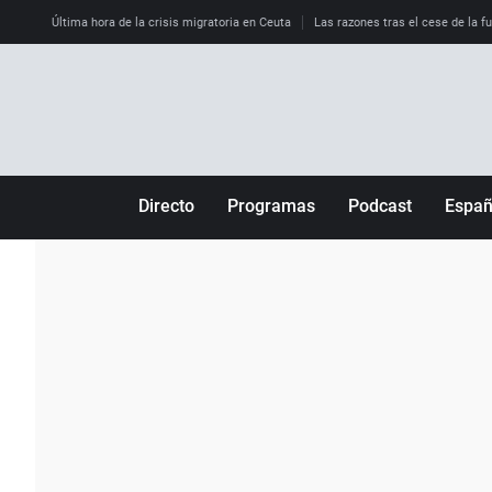
Última hora de la crisis migratoria en Ceuta
Las razones tras el cese de la f
Directo
Programas
Podcast
Espa
Más de uno
Los Perseguidos
Andalucía
Por fin
Malas decisiones
Aragón
Julia en la onda
Expedientes del más allá
Baleares
La brújula
El viaje del Guernica
Cantabria
Radioestadio
Invisibles
Cataluña
Radioestadio noche
Prohibido morirse
Comunidad de M
El colegio invisible
Esto no ha pasado
Comunitat Vale