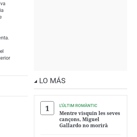
 va
ia
e
enta.
el
erior
LO MÁS
L'ÚLTIM ROMÀNTIC
Mentre visquin les seves
cançons, Miguel
Gallardo no morirà