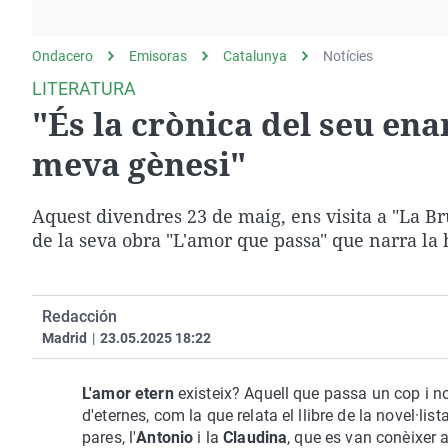
La rosa de los vientos
Caso
Extremadura
Gente viajera
Retornados
Galicia
Ondacero
Emisoras
Catalunya
Notícies
Como el perro y el
Equipo de investigación
La Rioja
LITERATURA
gato
"És la crònica del seu en
Operación Viuda
Navarra
Negra
País Vasco
meva gènesi"
Aquest divendres 23 de maig, ens visita a "La Brúi
de la seva obra "L'amor que passa" que narra la 
Redacción
Madrid
|
23.05.2025 18:22
L'amor etern
existeix? Aquell que passa un cop i n
d'eternes, com la que relata el llibre de la novel·list
pares, l'
Antonio
i la
Claudina
, que es van conèixer 