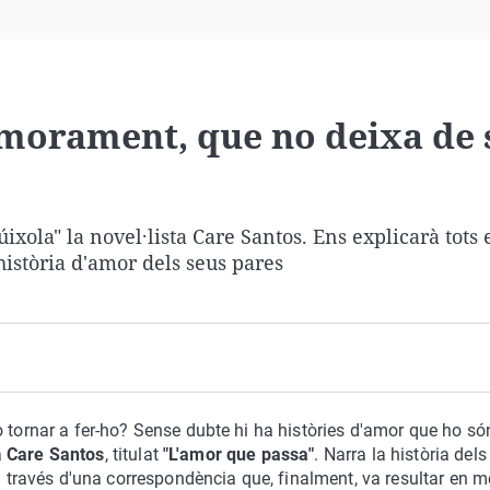
Virales
Televisión
Elecciones
amorament, que no deixa de 
xola" la novel·lista Care Santos. Ens explicarà tots e
història d'amor dels seus pares
o tornar a fer-ho? Sense dubte hi ha històries d'amor que ho só
a
Care Santos
, titulat
"L'amor que passa"
. Narra la història del
a través d'una correspondència que, finalment, va resultar en 