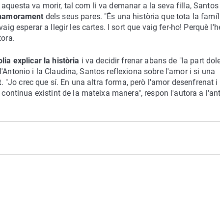
questa va morir, tal com li va demanar a la seva filla, Santos
enamorament
dels seus pares. "És una història que tota la famíl
ig esperar a llegir les cartes. I sort que vaig fer-ho! Perquè l'h
tora.
lia explicar la història
i va decidir frenar abans de "la part dol
e l'Antonio i la Claudina, Santos reflexiona sobre l'amor i si una
t
. "Jo crec que sí. En una altra forma, però l'amor desenfrenat i 
 continua existint de la mateixa manera", respon l'autora a l'ant