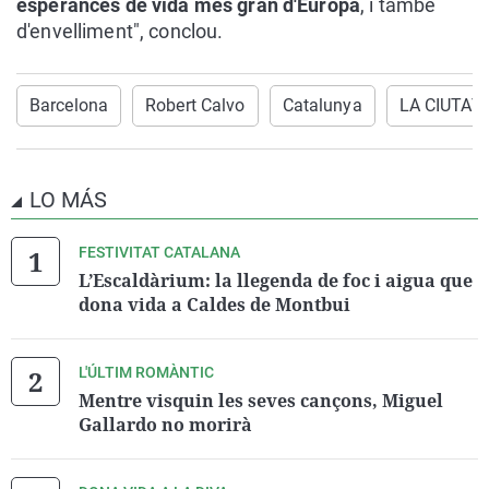
esperances de vida més gran d'Europa
, i també
d'envelliment", conclou.
Barcelona
Robert Calvo
Catalunya
LA CIUTAT 
LO MÁS
FESTIVITAT CATALANA
L’Escaldàrium: la llegenda de foc i aigua que
dona vida a Caldes de Montbui
L'ÚLTIM ROMÀNTIC
Mentre visquin les seves cançons, Miguel
Gallardo no morirà