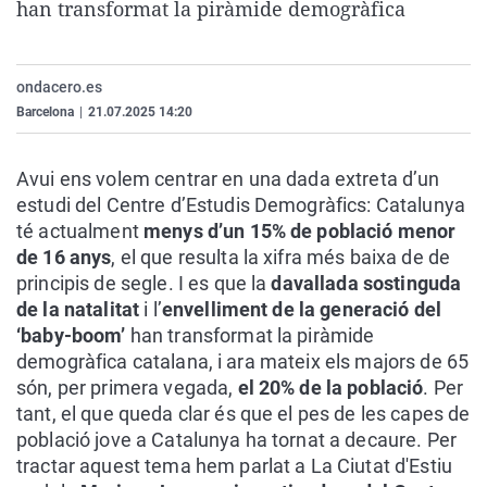
han transformat la piràmide demogràfica
La rosa de los vientos
Caso
Extremadura
Virales
Gente viajera
Retornados
Galicia
Televisión
ondacero.es
Como el perro y el gat
Equipo de investigaci
La Rioja
Elecciones
Barcelona
|
21.07.2025 14:20
Operación Viuda Negr
Navarra
País Vasco
Avui ens volem centrar en una dada extreta d’un
estudi del Centre d’Estudis Demogràfics: Catalunya
té actualment
menys d’un 15% de població menor
de 16 anys
, el que resulta la xifra més baixa de de
principis de segle. I es que la
davallada sostinguda
de la natalitat
i l’
envelliment de la generació del
‘baby-boom’
han transformat la piràmide
demogràfica catalana, i ara mateix els majors de 65
són, per primera vegada,
el 20% de la població
. Per
tant, el que queda clar és que el pes de les capes de
població jove a Catalunya ha tornat a decaure. Per
tractar aquest tema hem parlat a La Ciutat d'Estiu