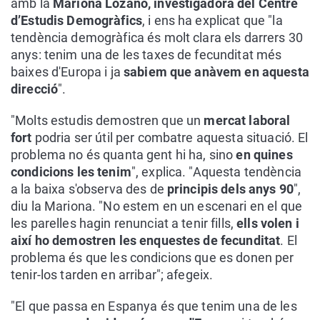
amb la
Mariona Lozano, investigadora del Centre
d’Estudis Demogràfics
, i ens ha explicat que "la
tendència demogràfica és molt clara els darrers 30
anys: tenim una de les taxes de fecunditat més
baixes d'Europa i ja
sabiem que anàvem en aquesta
direcció
".
"Molts estudis demostren que un
mercat laboral
fort
podria ser útil per combatre aquesta situació. El
problema no és quanta gent hi ha, sino
en quines
condicions les tenim
", explica. "Aquesta tendència
a la baixa s'observa des de
principis dels anys 90
",
diu la Mariona. "No estem en un escenari en el que
les parelles hagin renunciat a tenir fills,
ells volen i
així ho demostren les enquestes de fecunditat
. El
problema és que les condicions que es donen per
tenir-los tarden en arribar"; afegeix.
"El que passa en Espanya és que tenim una de les