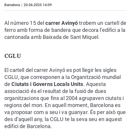
La rosa de los vientos
Caso
Extremadura
Virales
Barcelona
|
20.06.2025 14:09
Gente viajera
Retornados
Galicia
Televisión
Al número 15 del
carrer Avinyó
trobem un cartell de
Como el perro y el gat
Equipo de investigaci
La Rioja
Elecciones
ferro amb forma de bandera que decora l’edifici a la
Operación Viuda Negr
Navarra
cantonada amb Baixada de Sant Miquel.
País Vasco
CGLU
El cartell del carrer Avinyó es pot llegir les sigles
CGLU, que corresponen a la Organització mundial
de
Ciutats i Governs Locals Units
. Aquesta
associació és el resultat de la fusió de dues
organitzacions que fins al 2004 agrupaven ciutats i
regions del mon. En aquell moment, Barcelona es
va proposar com a seu i va guanyar. És per això que
des d’aquell any, la CGLU te la seva seu en aquest
edifici de Barcelona.