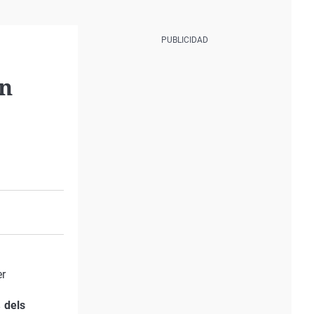
en
er
 dels