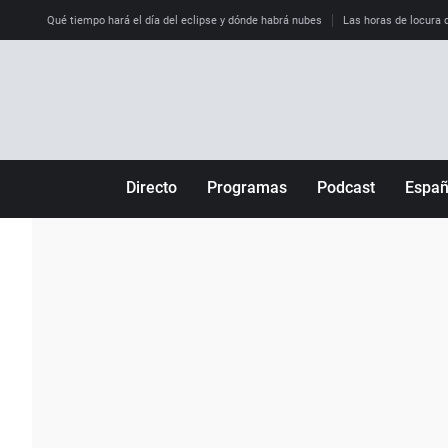
Qué tiempo hará el día del eclipse y dónde habrá nubes
Las horas de locura qu
Directo
Programas
Podcast
Espa
Más de uno
Los Perseguidos
Andalucía
Por fin
Malas decisiones
Aragón
Julia en la onda
Expedientes del más allá
Baleares
La brújula
El viaje del Guernica
Cantabria
Radioestadio
Invisibles
Cataluña
Radioestadio noche
Prohibido morirse
Comunidad de M
El colegio invisible
Esto no ha pasado
Comunitat Vale