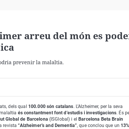
Virales
Televisión
Elecciones
eimer arreu del món es pod
sica
odria prevenir la malaltia.
ats, dels qual
100.000 són catalans
. L’Alzheimer, per la seva
 malaltia
és constantment font d’estudis i investigacions
. És p
alut Global de Barcelona
(ISGlobal) i el
Barcelona Beta Brain
a revista
“Alzheimer’s and Dementia”
, que conclou que un
13%