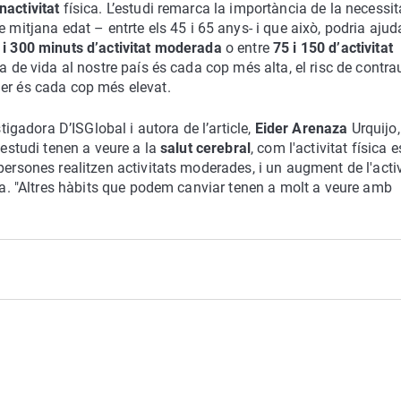
nactivitat
física. L’estudi remarca la importància de la necessit
mitjana edat – entrte els 45 i 65 anys- i que això, podria ajud
i 300 minuts d’activitat moderada
o entre
75 i 150 d’activitat
a de vida al nostre país és cada cop més alta, el risc de contra
mer és cada cop més elevat.
tigadora D’ISGlobal i autora de l’article,
Eider Arenaza
Urquijo,
'estudi tenen a veure a la
salut cerebral
, com l'activitat física e
persones realitzen activitats moderades, i un augment de l'activ
ica. "Altres hàbits que podem canviar tenen a molt a veure amb