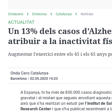
La rosa de los vientos
Caso
Extremadura
Gente viajera
Retornados
Galicia
Ondacero
Emisoras
Catalunya
Notícies
Como el perro y el
Equipo de investigación
La Rioja
ACTUALITAT
gato
Un 13% dels casos d'Alzh
Operación Viuda
Navarra
Negra
País Vasco
atribuir a la inactivitat fí
Augmentar l'exercici entre els 45 i els 65 anys p
Onda Cero Catalunya
Barcelona
|
02.05.2025 14:23
A Espanya, hi ha més de 800.000 casos diagnostic
gravetat i el misteri que segueix envoltant aquesta
això que s'ha realitzat un estudi per
l’institut de S
Research Center
i que s’ha publicat recentment a l