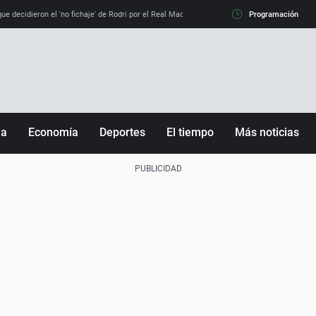
e decidieron el 'no fichaje' de Rodri por el Real Madrid y su 'sí' al Barça
Programación
La llamada de
ña
Economía
Deportes
El tiempo
Más noticias
Fútbol
Sociedad
Baloncesto
Mundo
Tenis
Salud
Motor
Cultura
Ciencia y Tecnología
adrid
Gastronomía
nciana
Medio ambiente