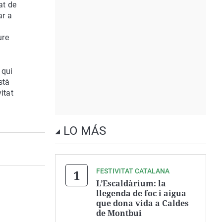
at de
ar a
ure
 qui
stà
itat
LO MÁS
FESTIVITAT CATALANA
L’Escaldàrium: la
llegenda de foc i aigua
que dona vida a Caldes
de Montbui