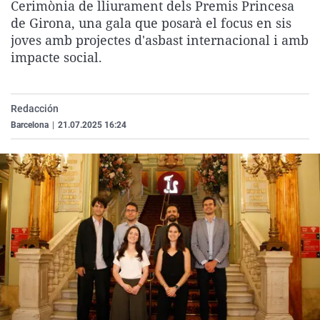
Cerimònia de lliurament dels Premis Princesa
La rosa de los vientos
Caso
Extremadura
Virales
de Girona, una gala que posarà el focus en sis
Gente viajera
Retornados
Galicia
Televisión
joves amb projectes d'asbast internacional i amb
impacte social.
Como el perro y el gat
Equipo de investigaci
La Rioja
Elecciones
Operación Viuda Negr
Navarra
Redacción
País Vasco
Barcelona
|
21.07.2025 16:24