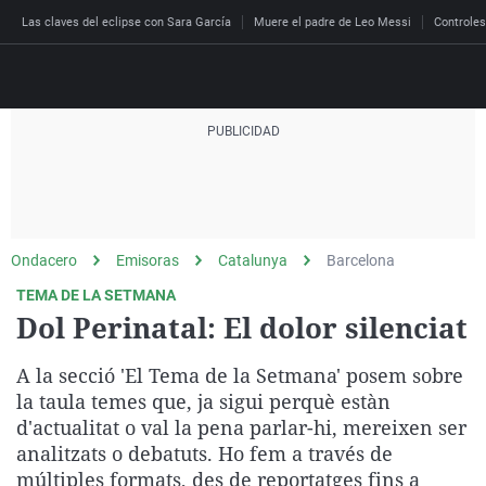
Las claves del eclipse con Sara García
Muere el padre de Leo Messi
Controles
Directo
Programas
Podcast
Más de uno
Los Perseguidos
Andalucía
Fútbol
Sociedad
Ondacero
Emisoras
Catalunya
Barcelona
España
Por fin
Malas decisiones
Aragón
Baloncesto
Mundo
TEMA DE LA SETMANA
Economía
Julia en la onda
Expedientes del más a
Baleares
Tenis
Salud
Dol Perinatal: El dolor silenciat
Deportes
La brújula
El viaje del Guernica
Cantabria
Motor
Cultura
A la secció 'El Tema de la Setmana' posem sobre
El tiempo
Radioestadio
Invisibles
Cataluña
Ciencia y Tecnología
la taula temes que, ja sigui perquè estàn
Más noticias
d'actualitat o val la pena parlar-hi, mereixen ser
Radioestadio noche
Prohibido morirse
Comunidad de Madrid
Gastronomía
analitzats o debatuts. Ho fem a través de
El colegio invisible
Esto no ha pasado
Comunitat Valenciana
Medio ambiente
múltiples formats, des de reportatges fins a