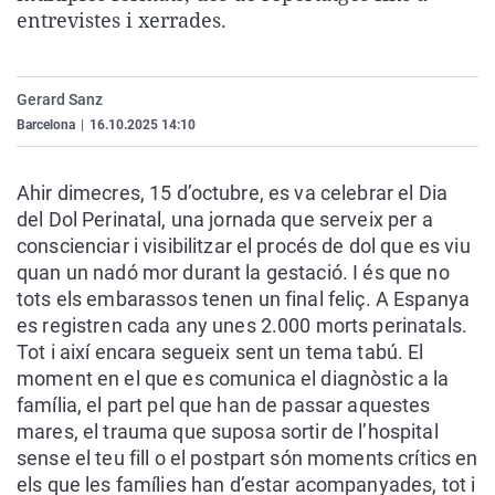
entrevistes i xerrades.
La rosa de los vientos
Caso
Extremadura
Virales
Gente viajera
Retornados
Galicia
Televisión
Como el perro y el gat
Equipo de investigaci
La Rioja
Elecciones
Gerard Sanz
Barcelona
|
16.10.2025 14:10
Operación Viuda Negr
Navarra
País Vasco
Ahir dimecres, 15 d’octubre, es va celebrar el Dia
del Dol Perinatal, una jornada que serveix per a
conscienciar i visibilitzar el procés de dol que es viu
quan un nadó mor durant la gestació. I és que no
tots els embarassos tenen un final feliç. A Espanya
es registren cada any unes 2.000 morts perinatals.
Tot i així encara segueix sent un tema tabú. El
moment en el que es comunica el diagnòstic a la
família, el part pel que han de passar aquestes
mares, el trauma que suposa sortir de l’hospital
sense el teu fill o el postpart són moments crítics en
els que les famílies han d’estar acompanyades, tot i