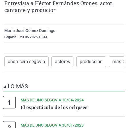
Entrevista a
Héctor Fernández Otones, actor,
La rosa de los vientos
Caso
Extremadura
Virales
cantante y productor
Gente viajera
Retornados
Galicia
Televisión
Como el perro y el gat
Equipo de investigaci
La Rioja
Elecciones
María José Gómez Domingo
Operación Viuda Negr
Navarra
Segovia
|
23.05.2025 13:44
País Vasco
onda cero segovia
actores
producción
mas de
LO MÁS
MÁS DE UNO SEGOVIA 10/04/2024
El espectáculo de los eclipses
MÁS DE UNO SEGOVIA 30/01/2023