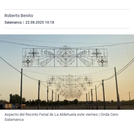
La rosa de los vientos
Caso
Extremadura
Virales
Gente viajera
Retornados
Galicia
Televisión
Roberto Benito
Salamanca
|
22.08.2025 10:18
Como el perro y el gat
Equipo de investigaci
La Rioja
Elecciones
Operación Viuda Negr
Navarra
País Vasco
Aspecto del Recinto Ferial de La Aldehuela este viernes | Onda Cero
Salamanca