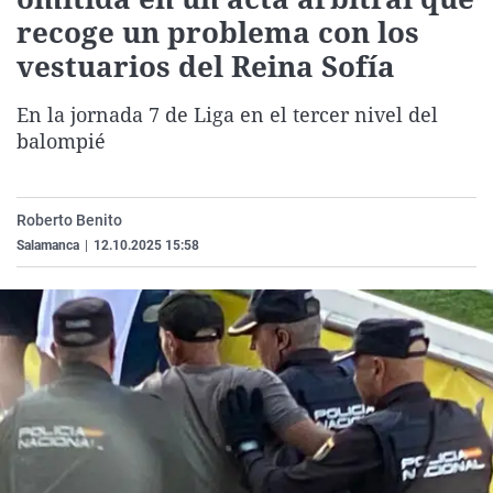
La rosa de los vientos
Caso
Extremadura
Virales
recoge un problema con los
vestuarios del Reina Sofía
Gente viajera
Retornados
Galicia
Televisión
Como el perro y el gat
Equipo de investigaci
La Rioja
Elecciones
En la jornada 7 de Liga en el tercer nivel del
Operación Viuda Negr
Navarra
balompié
País Vasco
Roberto Benito
Salamanca
|
12.10.2025 15:58