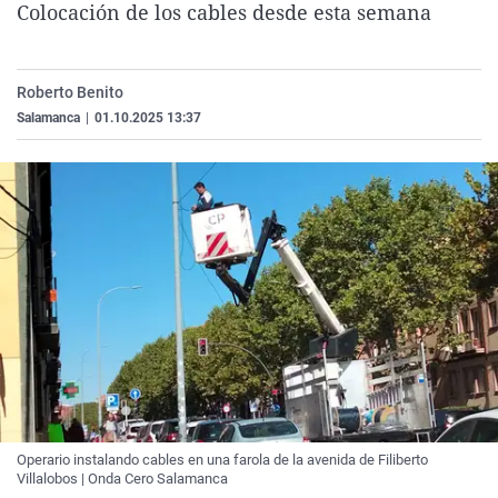
Colocación de los cables desde esta semana
La rosa de los vientos
Caso
Extremadura
Virales
Gente viajera
Retornados
Galicia
Televisión
Roberto Benito
Como el perro y el gat
Equipo de investigaci
La Rioja
Elecciones
Salamanca
|
01.10.2025 13:37
Operación Viuda Negr
Navarra
País Vasco
Operario instalando cables en una farola de la avenida de Filiberto
Villalobos | Onda Cero Salamanca