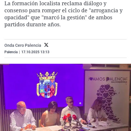
La formación localista reclama diálogo y
La rosa de los vientos
Caso
Extremadura
Virales
consenso para romper el ciclo de "arrogancia y
Gente viajera
Retornados
Galicia
Televisión
opacidad" que "marcó la gestión" de ambos
partidos durante años.
Como el perro y el gat
Equipo de investigaci
La Rioja
Elecciones
Operación Viuda Negr
Navarra
Onda Cero Palencia
País Vasco
Palencia
|
17.10.2025 13:13