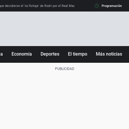
e decidieron el 'no fichaje' de Rodri por el Real Madrid y su 'sí' al Barça
Programación
La llamada de
ña
Economía
Deportes
El tiempo
Más noticias
Fútbol
Sociedad
Baloncesto
Mundo
Tenis
Salud
Motor
Cultura
Ciencia y Tecnología
adrid
Gastronomía
nciana
Medio ambiente