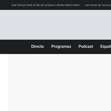
Qué tiempo hará el día del eclipse y dónde habrá nubes
Las horas de locura qu
Directo
Programas
Podcast
Espa
Más de uno
Los Perseguidos
Andalucía
Por fin
Malas decisiones
Aragón
Julia en la onda
Expedientes del más allá
Baleares
La brújula
El viaje del Guernica
Cantabria
Radioestadio
Invisibles
Cataluña
Radioestadio noche
Prohibido morirse
Comunidad de M
El colegio invisible
Esto no ha pasado
Comunitat Vale