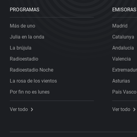
PROGRAMAS
EMISORAS
Más de uno
Madrid
Julia en la onda
Catalunya
La brújula
Andalucía
Radioestadio
Valencia
Radioestadio Noche
Extremadu
La rosa de los vientos
Asturias
Por fin no es lunes
País Vasco
Ver todo
Ver todo