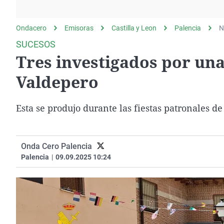
La rosa de los vientos
Caso
Extremadura
Gente viajera
Retornados
Galicia
Ondacero
Emisoras
Castilla y Leon
Palencia
N
Como el perro y el
Equipo de investigación
La Rioja
SUCESOS
gato
Tres investigados por una
Operación Viuda
Navarra
Negra
País Vasco
Valdepero
Esta se produjo durante las fiestas patronales de 
Onda Cero Palencia
Palencia
|
09.09.2025 10:24