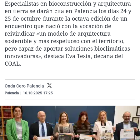
Especialistas en bioconstrucción y arquitectura
La rosa de los vientos
Caso
Extremadura
Virales
en tierra se darán cita en Palencia los días 24 y
Gente viajera
Retornados
Galicia
Televisión
25 de octubre durante la octava edición de un
encuentro que nació con la vocación de
Como el perro y el gat
Equipo de investigaci
La Rioja
Elecciones
reivindicar «un modelo de arquitectura
Operación Viuda Negr
Navarra
sostenible y más respetuoso con el territorio,
pero capaz de aportar soluciones bioclimáticas
País Vasco
innovadoras», destaca Eva Testa, decana del
COAL.
Onda Cero Palencia
Palencia
|
16.10.2025 17:25