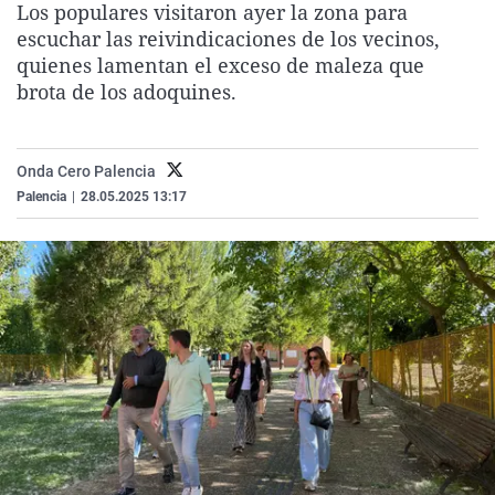
Los populares visitaron ayer la zona para
La rosa de los vientos
Caso
Extremadura
Virales
escuchar las reivindicaciones de los vecinos,
Gente viajera
Retornados
Galicia
Televisión
quienes lamentan el exceso de maleza que
brota de los adoquines.
Como el perro y el gat
Equipo de investigaci
La Rioja
Elecciones
Operación Viuda Negr
Navarra
Onda Cero Palencia
País Vasco
Palencia
|
28.05.2025 13:17