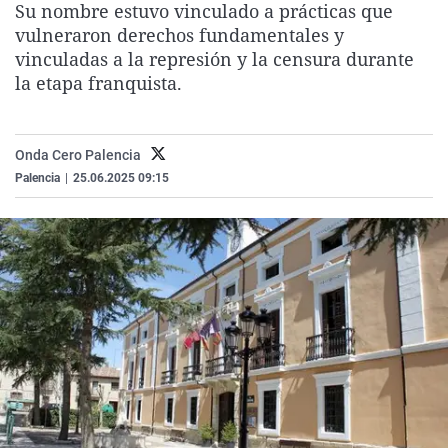
Su nombre estuvo vinculado a prácticas que
La rosa de los vientos
Caso
Extremadura
Virales
vulneraron derechos fundamentales y
Gente viajera
Retornados
Galicia
Televisión
vinculadas a la represión y la censura durante
la etapa franquista.
Como el perro y el gat
Equipo de investigaci
La Rioja
Elecciones
Operación Viuda Negr
Navarra
Onda Cero Palencia
País Vasco
Palencia
|
25.06.2025 09:15