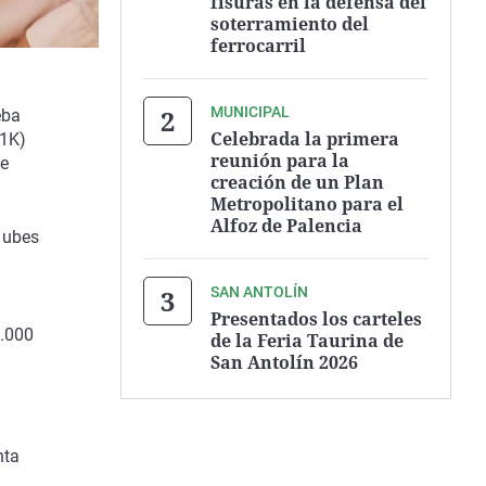
fisuras en la defensa del
soterramiento del
ferrocarril
MUNICIPAL
eba
Celebrada la primera
21K)
reunión para la
de
creación de un Plan
Metropolitano para el
Alfoz de Palencia
lubes
SAN ANTOLÍN
Presentados los carteles
1.000
de la Feria Taurina de
San Antolín 2026
nta