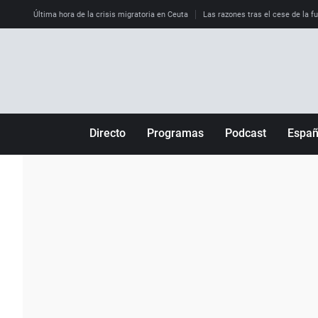
Última hora de la crisis migratoria en Ceuta
Las razones tras el cese de la f
Directo
Programas
Podcast
Espa
Más de uno
Los Perseguidos
Andalucía
Por fin
Malas decisiones
Aragón
Julia en la onda
Expedientes del más allá
Baleares
La brújula
El viaje del Guernica
Cantabria
Radioestadio
Invisibles
Cataluña
Radioestadio noche
Prohibido morirse
Comunidad de M
El colegio invisible
Esto no ha pasado
Comunitat Vale