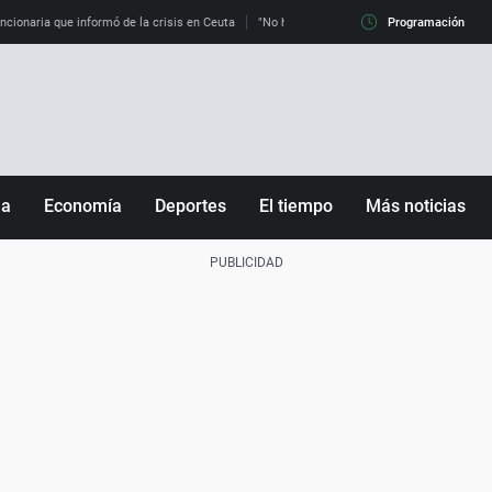
uncionaria que informó de la crisis en Ceuta
"No hay mafias, que no nos engañen": exper
Programación
ña
Economía
Deportes
El tiempo
Más noticias
Fútbol
Sociedad
Baloncesto
Mundo
Tenis
Salud
Motor
Cultura
Ciencia y Tecnología
adrid
Gastronomía
nciana
Medio ambiente