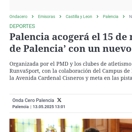
La rosa de los vientos
Caso
Extremadura
Gente viajera
Retornados
Galicia
Ondacero
Emisoras
Castilla y Leon
Palencia
N
Como el perro y el
Equipo de investigación
La Rioja
DEPORTES
gato
Palencia acogerá el 15 de
Operación Viuda
Navarra
Negra
País Vasco
de Palencia’ con un nuev
Organizada por el PMD y los clubes de atletismo
RunvaSport, con la colaboración del Campus de P
la Avenida Cardenal Cisneros y meta en las pist
Onda Cero Palencia
Palencia
|
13.05.2025 13:01