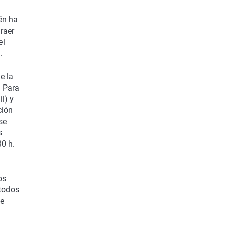
én ha
raer
el
.
e la
. Para
l) y
ción
se
s
30 h.
os
 todos
se