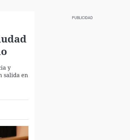
Ciudad
do
ia y
n salida en