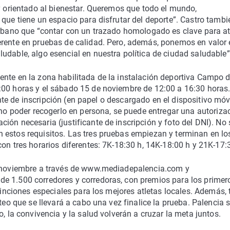
 y orientado al bienestar. Queremos que todo el mundo,
 que tiene un espacio para disfrutar del deporte”. Castro tambi
 urbano que “contar con un trazado homologado es clave para at
erente en pruebas de calidad. Pero, además, ponemos en valor 
udable, algo esencial en nuestra política de ciudad saludable”
nte en la zona habilitada de la instalación deportiva Campo d
:00 horas y el sábado 15 de noviembre de 12:00 a 16:30 horas
cante de inscripción (en papel o descargado en el dispositivo móvi
 no poder recogerlo en persona, se puede entregar una autoriza
ión necesaria (justificante de inscripción y foto del DNI). No 
 estos requisitos. Las tres pruebas empiezan y terminan en lo
on tres horarios diferentes: 7K-18:30 h, 14K-18:00 h y 21K-17:
de noviembre a través de www.mediadepalencia.com y
e 1.500 corredores y corredoras, con premios para los primer
stinciones especiales para los mejores atletas locales. Además,
teo que se llevará a cabo una vez finalice la prueba. Palencia 
o, la convivencia y la salud volverán a cruzar la meta juntos.