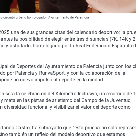
uevo circuito urbano homologado | Ayuntamiento de Palemcia
025 una de sus grandes citas del calendario deportivo: la pru
pantes la posibilidad de elegir entre tres distancias (7K, 14K y 
ano y asfaltado, homologado por la Real Federación Española 
ipal de Deportes del Ayuntamiento de Palencia junto con los c
ndo por Palencia y RunvaSport, y con la colaboración de la
upone un nuevo impulso al deporte en la ciudad.
 será la celebración del Kilómetro Inclusivo, un recorrido de 
 y meta en las pistas de atletismo del Campo de la Juventud,
n diversidad funcional y visibilizar el valor del deporte como
 Orlando Castro, ha subrayado que “esta prueba no solo represe
 sino también un reflejo del modelo deportivo que estamos