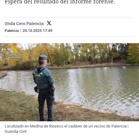
espera del resultado del informe forense.
La rosa de los vientos
Caso
Extremadura
Virales
Gente viajera
Retornados
Galicia
Televisión
Onda Cero Palencia
Como el perro y el gat
Equipo de investigaci
La Rioja
Elecciones
Palencia
|
20.10.2025 17:49
Operación Viuda Negr
Navarra
País Vasco
Localizado en Medina de Rioseco el cadáver de un vecino de Palencia |
Guardia Civil