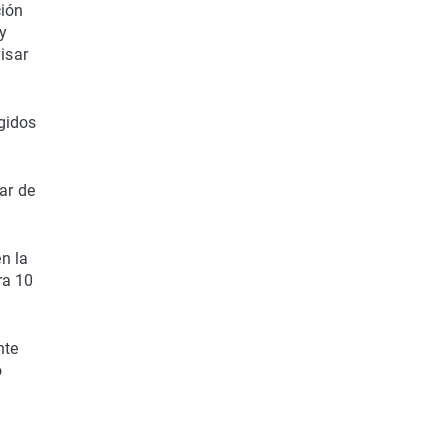
ción
 y
isar
igidos
ar de
n la
ra 10
nte
o