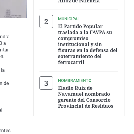
Alfoz de Palencia
MUNICIPAL
El Partido Popular
traslada a la FAVPA su
endrá
compromiso
0 a
institucional y sin
fisuras en la defensa del
ntar
soterramiento del
ón.
ferrocarril
 la
NOMBRAMIENTO
ón de
Eladio Ruíz de
Navamuel nombrado
gerente del Consorcio
Provincial de Residuos
el
entes