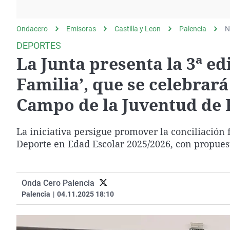
La rosa de los vientos
Caso
Extremadura
Gente viajera
Retornados
Galicia
Ondacero
Emisoras
Castilla y Leon
Palencia
N
Como el perro y el
Equipo de investigación
La Rioja
DEPORTES
gato
La Junta presenta la 3ª ed
Operación Viuda
Navarra
Negra
País Vasco
Familia’, que se celebrar
Campo de la Juventud de 
La iniciativa persigue promover la conciliación
Deporte en Edad Escolar 2025/2026, con propuest
Onda Cero Palencia
Palencia
|
04.11.2025 18:10