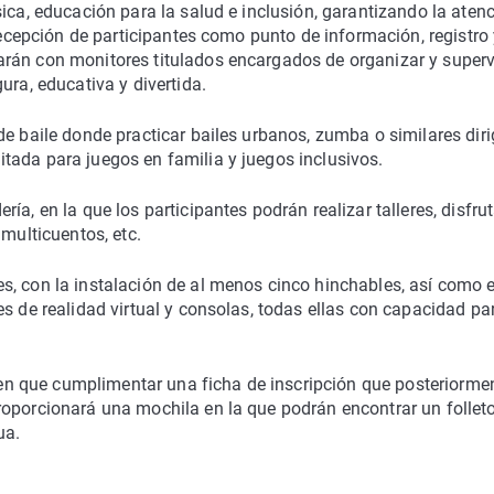
ica, educación para la salud e inclusión, garantizando la aten
 recepción de participantes como punto de información, registro
rán con monitores titulados encargados de organizar y superv
ura, educativa y divertida.
de baile donde practicar bailes urbanos, zumba o similares dir
tada para juegos en familia y juegos inclusivos.
a, en la que los participantes podrán realizar talleres, disfrut
 multicuentos, etc.
s, con la instalación de al menos cinco hinchables, así como e
es de realidad virtual y consolas, todas ellas con capacidad pa
enen que cumplimentar una ficha de inscripción que posteriorme
roporcionará una mochila en la que podrán encontrar un follet
ua.