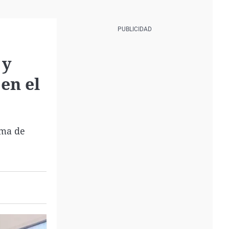
 y
en el
ama de