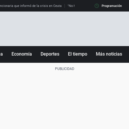
uncionaria que informó de la crisis en Ceuta
"No hay mafias, que no nos engañen": exper
Programación
ña
Economía
Deportes
El tiempo
Más noticias
Fútbol
Sociedad
Baloncesto
Mundo
Tenis
Salud
Motor
Cultura
Ciencia y Tecnología
adrid
Gastronomía
nciana
Medio ambiente