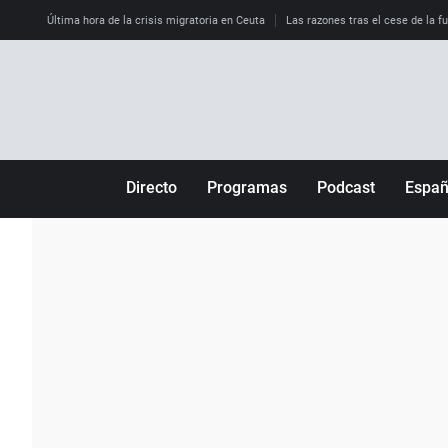
Última hora de la crisis migratoria en Ceuta
Las razones tras el cese de la f
Directo
Programas
Podcast
Espa
Más de uno
Los Perseguidos
Andalucía
Por fin
Malas decisiones
Aragón
Julia en la onda
Expedientes del más allá
Baleares
La brújula
El viaje del Guernica
Cantabria
Radioestadio
Invisibles
Cataluña
Radioestadio noche
Prohibido morirse
Comunidad de M
El colegio invisible
Esto no ha pasado
Comunitat Vale