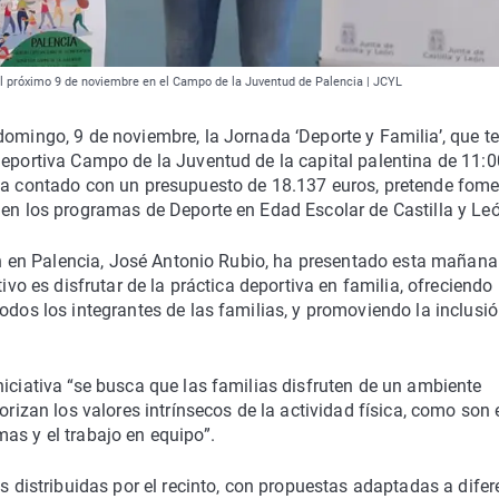
á el próximo 9 de noviembre en el Campo de la Juventud de Palencia | JCYL
domingo, 9 de noviembre, la Jornada ‘Deporte y Familia’, que t
Deportiva Campo de la Juventud de la capital palentina de 11:0
 ha contado con un presupuesto de 18.137 euros, pretende fome
 en los programas de Deporte en Edad Escolar de Castilla y Le
eón en Palencia, José Antonio Rubio, ha presentado esta mañana
tivo es disfrutar de la práctica deportiva en familia, ofreciendo
odos los integrantes de las familias, y promoviendo la inclusi
niciativa “se busca que las familias disfruten de un ambiente
orizan los valores intrínsecos de la actividad física, como son 
as y el trabajo en equipo”.
as distribuidas por el recinto, con propuestas adaptadas a difer