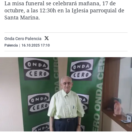
La misa funeral se celebrará mañana, 17 de
La rosa de los vientos
Caso
Extremadura
Virales
octubre, a las 12:30h en la Iglesia parroquial de
Gente viajera
Retornados
Galicia
Televisión
Santa Marina.
Como el perro y el gat
Equipo de investigaci
La Rioja
Elecciones
Operación Viuda Negr
Navarra
Onda Cero Palencia
Palencia
|
16.10.2025 17:10
País Vasco