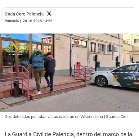
La rosa de los vientos
Caso
Extremadura
Virales
Onda Cero Palencia
Gente viajera
Retornados
Galicia
Televisión
Palencia
|
28.10.2025 13:29
Como el perro y el gat
Equipo de investigaci
La Rioja
Elecciones
Operación Viuda Negr
Navarra
País Vasco
Dos detenidos por robar varias calderas en Villamediana | Guardia Civil
La Guardia Civil de Palencia, dentro del marco de la