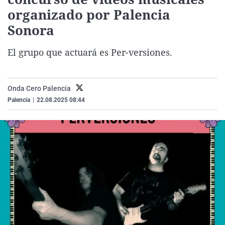
La rosa de los vientos
Caso
Extremadura
Virales
organizado por Palencia
Sonora
Gente viajera
Retornados
Galicia
Televisión
Como el perro y el gat
Equipo de investigaci
La Rioja
Elecciones
El grupo que actuará es Per-versiones.
Operación Viuda Negr
Navarra
País Vasco
Onda Cero Palencia
Palencia
|
22.08.2025 08:44