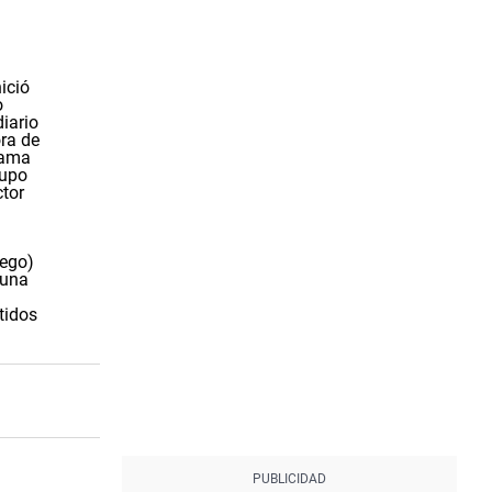
ició
o
iario
ra de
rama
rupo
ctor
tego)
(una
tidos