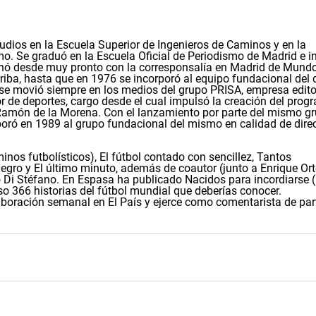
udios en la Escuela Superior de Ingenieros de Caminos y en la
o. Se graduó en la Escuela Oficial de Periodismo de Madrid e in
inó desde muy pronto con la corresponsalía en Madrid de Mund
riba, hasta que en 1976 se incorporó al equipo fundacional del d
 se movió siempre en los medios del grupo PRISA, empresa edito
r de deportes, cargo desde el cual impulsó la creación del prog
Ramón de la Morena. Con el lanzamiento por parte del mismo g
rporó en 1989 al grupo fundacional del mismo en calidad de dire
nos futbolísticos), El fútbol contado con sencillez, Tantos
egro y El último minuto, además de coautor (junto a Enrique Or
do Di Stéfano. En Espasa ha publicado Nacidos para incordiarse 
so 366 historias del fútbol mundial que deberías conocer.
oración semanal en El País y ejerce como comentarista de par