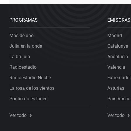
PROGRAMAS
EMISORAS
Más de uno
Madrid
Julia en la onda
Catalunya
La brújula
Andalucía
Radioestadio
Valencia
Radioestadio Noche
Extremadu
La rosa de los vientos
Asturias
Por fin no es lunes
País Vasco
Ver todo
Ver todo