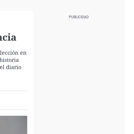
ncia
olección en
historia
el diario