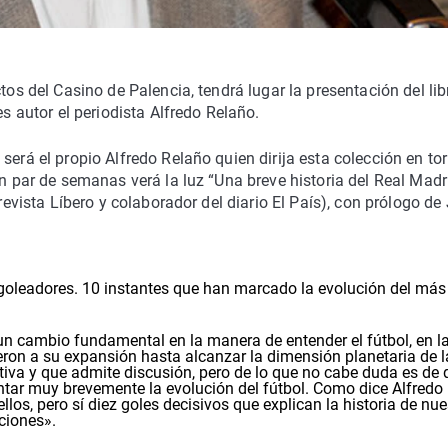
tos del Casino de Palencia, tendrá lugar la presentación del lib
es autor el periodista Alfredo Relaño.
será el propio Alfredo Relaño quien dirija esta colección en tor
un par de semanas verá la luz “Una breve historia del Real Madr
 revista Líbero y colaborador del diario El País), con prólogo de
0 goleadores. 10 instantes que han marcado la evolución del más
un cambio fundamental en la manera de entender el fútbol, en l
yeron a su expansión hasta alcanzar la dimensión planetaria de 
tiva y que admite discusión, pero de lo que no cabe duda es de 
ontar muy brevemente la evolución del fútbol. Como dice Alfredo
los, pero sí diez goles decisivos que explican la historia de nue
ciones».