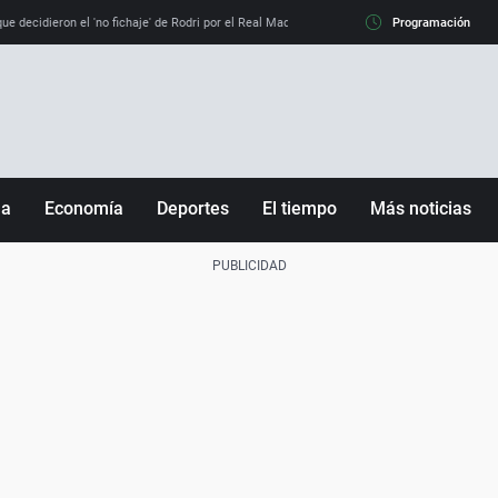
e decidieron el 'no fichaje' de Rodri por el Real Madrid y su 'sí' al Barça
Programación
La llamada de
ña
Economía
Deportes
El tiempo
Más noticias
Fútbol
Sociedad
Baloncesto
Mundo
Tenis
Salud
Motor
Cultura
Ciencia y Tecnología
adrid
Gastronomía
nciana
Medio ambiente