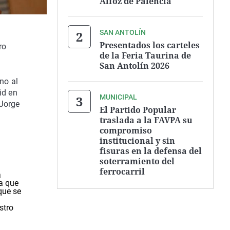
Alfoz de Palencia
SAN ANTOLÍN
Presentados los carteles
ro
de la Feria Taurina de
San Antolín 2026
no al
id en
MUNICIPAL
 Jorge
El Partido Popular
traslada a la FAVPA su
compromiso
institucional y sin
fisuras en la defensa del
soterramiento del
ferrocarril
a
la que
que se
stro