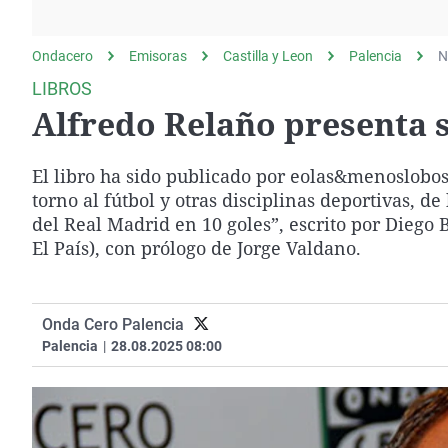
La rosa de los vientos
Caso
Extremadura
Gente viajera
Retornados
Galicia
Ondacero
Emisoras
Castilla y Leon
Palencia
N
Como el perro y el
Equipo de investigación
La Rioja
LIBROS
gato
Alfredo Relaño presenta s
Operación Viuda
Navarra
Negra
País Vasco
El libro ha sido publicado por eolas&menoslobos,
torno al fútbol y otras disciplinas deportivas, 
del Real Madrid en 10 goles”, escrito por Diego B
El País), con prólogo de Jorge Valdano.
Onda Cero Palencia
Palencia
|
28.08.2025 08:00