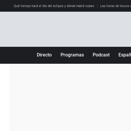
Qué tiempo hará el día del eclipse y dónde habrá nubes
Las horas de locura qu
Directo
Programas
Podcast
Espa
Más de uno
Los Perseguidos
Andalucía
Por fin
Malas decisiones
Aragón
Julia en la onda
Expedientes del más allá
Baleares
La brújula
El viaje del Guernica
Cantabria
Radioestadio
Invisibles
Cataluña
Radioestadio noche
Prohibido morirse
Comunidad de M
El colegio invisible
Esto no ha pasado
Comunitat Vale