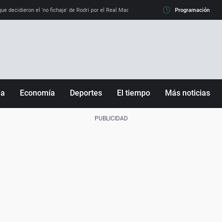
e decidieron el 'no fichaje' de Rodri por el Real Madrid y su 'sí' al Barça
Programación
La llamada de
ña
Economía
Deportes
El tiempo
Más noticias
Fútbol
Sociedad
Baloncesto
Mundo
Tenis
Salud
Motor
Cultura
Ciencia y Tecnología
adrid
Gastronomía
nciana
Medio ambiente