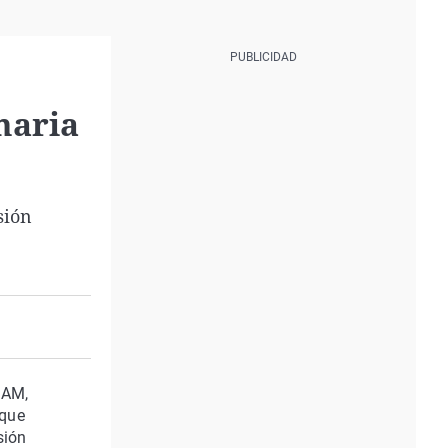
maria
sión
CAM,
 que
sión