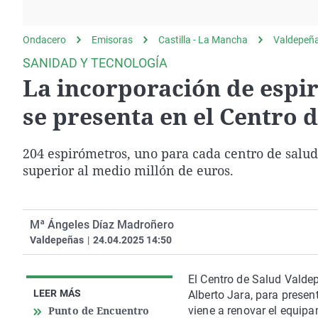
La rosa de los vientos
Caso
Extremadura
Gente viajera
Retornados
Galicia
Ondacero
Emisoras
Castilla - La Mancha
Valdepeñ
Como el perro y el
Equipo de investigación
La Rioja
SANIDAD Y TECNOLOGÍA
gato
La incorporación de espi
Operación Viuda
Navarra
Negra
País Vasco
se presenta en el Centro 
204 espirómetros, uno para cada centro de salu
superior al medio millón de euros.
Mª Ángeles Díaz Madroñero
Valdepeñas
|
24.04.2025 14:50
El Centro de Salud Valdep
LEER MÁS
Alberto Jara, para presen
Punto de Encuentro
viene a renovar el equip