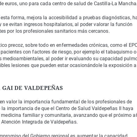
de euros, uno para cada centro de salud de Castilla-La Mancha
esta forma, mejora la accesibilidad a pruebas diagnósticas, h
e evitan ingresos hospitalarios, al poder valorar la función
ntes por los profesionales sanitarios más cercanos.
stico precoz, sobre todo en enfermedades crónicas, como el EP
pacientes con factores de riesgo, por ejemplo el tabaquismo o
os medioambientales, al poder ir evaluando su capacidad pulm
ibles lesiones que pueden estar ocasionándole la exposición a
A GAI DE VALDEPEÑAS
en valor la importancia fundamental de los profesionales de
o la importancia de que el Centro de Salud Valdepeñas II haya
n medicina familiar y comunitaria, avanzando que el próximo a
e Atención Integrada de Valdepeñas.
ompromiso del Gobierno regional es aumentar la capacidad