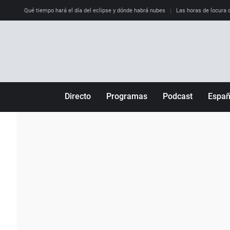
Qué tiempo hará el día del eclipse y dónde habrá nubes
Las horas de locura qu
Directo
Programas
Podcast
Espa
Más de uno
Los Perseguidos
Andalucía
Por fin
Malas decisiones
Aragón
Julia en la onda
Expedientes del más allá
Baleares
La brújula
El viaje del Guernica
Cantabria
Radioestadio
Invisibles
Cataluña
Radioestadio noche
Prohibido morirse
Comunidad de M
El colegio invisible
Esto no ha pasado
Comunitat Vale