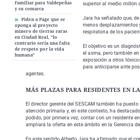
Familiar para Valdepeñas
superior al medio millón 
y su comarca
Jara ha señalado que, de 
Piden a Page que se
menos desplazamientos y s
oponga al proyecto
minero de tierras raras
respiratoria de los pacie
en Ciudad Real, "lo
contrario sería una falta
El objetivo es un diagnó
de respeto por la vida
el asma, pero también en 
humana"
exposición a otros tóxic
para anticiparse ante pos
agentes.
MÁS PLAZAS PARA RESIDENTES EN L
El director gerente del SESCAM también ha puesto 
atención primaria y, en este contexto, ha destacad
podido, por primera vez, contar con un residente e
ampliará la oferta en este ámbito en la Gerencia d
En este sentido Alberto Jara ha afirmado que el c