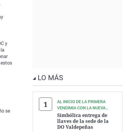
.
ay
OC y
 la
onar
 estos
LO MÁS
AL INICIO DE LA PRIMERA
VENDIMIA CON LA NUEVA
ño se
INTERPROFESIONAL
Simbólica entrega de
llaves de la sede de la
DO Valdepeñas