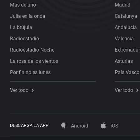
Más de uno
Madrid
Julia en la onda
Catalunya
La brújula
Andalucía
Radioestadio
Valencia
Radioestadio Noche
Extremadu
La rosa de los vientos
Asturias
Por fin no es lunes
País Vasco
Ver todo
Ver todo
DESCARGA LA APP
Android
iOS