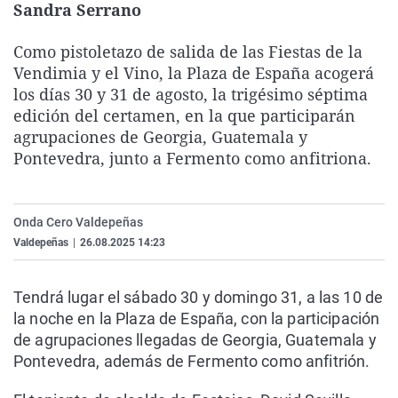
Sandra Serrano
La rosa de los vientos
Caso
Extremadura
Virales
Gente viajera
Retornados
Galicia
Televisión
Como pistoletazo de salida de las Fiestas de la
Vendimia y el Vino, la Plaza de España acogerá
Como el perro y el gat
Equipo de investigaci
La Rioja
Elecciones
los días 30 y 31 de agosto, la trigésimo séptima
Operación Viuda Negr
Navarra
edición del certamen, en la que participarán
agrupaciones de Georgia, Guatemala y
País Vasco
Pontevedra, junto a Fermento como anfitriona.
Onda Cero Valdepeñas
Valdepeñas
|
26.08.2025 14:23
Tendrá lugar el sábado 30 y domingo 31, a las 10 de
la noche en la Plaza de España, con la participación
de agrupaciones llegadas de Georgia, Guatemala y
Pontevedra, además de Fermento como anfitrión.