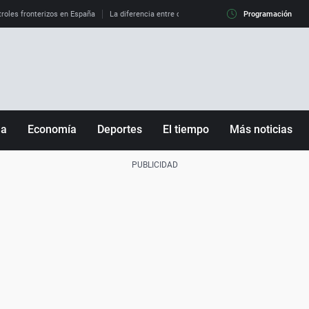
roles fronterizos en España
La diferencia entre observar el eclipse al 99% y al 100%
Programación
ña
Economía
Deportes
El tiempo
Más noticias
Fútbol
Sociedad
Baloncesto
Mundo
Tenis
Salud
Motor
Cultura
Ciencia y Tecnología
adrid
Gastronomía
nciana
Medio ambiente