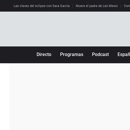
Las claves del eclipse con Sara García
Muere el padre de Leo Messi
Cont
Directo
Programas
Podcast
Espa
Más de uno
Los Perseguidos
Andalucía
Por fin
Malas decisiones
Aragón
Julia en la onda
Expedientes del más allá
Baleares
La brújula
El viaje del Guernica
Cantabria
Radioestadio
Invisibles
Cataluña
Radioestadio noche
Prohibido morirse
Comunidad de M
El colegio invisible
Esto no ha pasado
Comunitat Vale