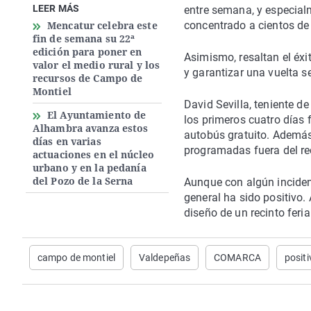
LEER MÁS
entre semana, y especialm
Mencatur celebra este
concentrado a cientos de
fin de semana su 22ª
edición para poner en
Asimismo, resaltan el éxit
valor el medio rural y los
y garantizar una vuelta s
recursos de Campo de
Montiel
David Sevilla, teniente d
El Ayuntamiento de
los primeros cuatro días 
Alhambra avanza estos
autobús gratuito. Además
días en varias
programadas fuera del rec
actuaciones en el núcleo
urbano y en la pedanía
del Pozo de la Serna
Aunque con algún incident
general ha sido positivo.
diseño de un recinto feri
campo de montiel
Valdepeñas
COMARCA
positi