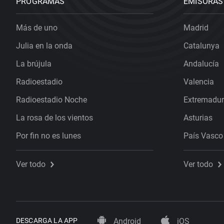
PROGRAMAS
EMISORAS
Más de uno
Madrid
Julia en la onda
Catalunya
La brújula
Andalucía
Radioestadio
Valencia
Radioestadio Noche
Extremadu
La rosa de los vientos
Asturias
Por fin no es lunes
País Vasco
Ver todo
Ver todo
DESCARGA LA APP
Android
iOS