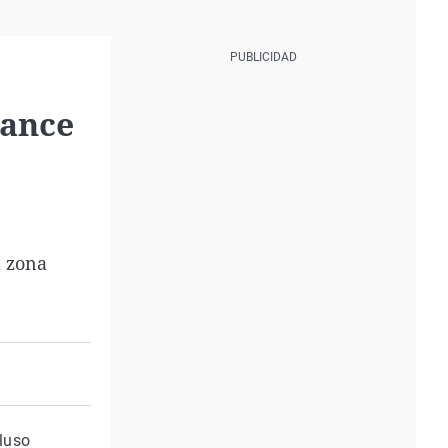
lance
a zona
cluso