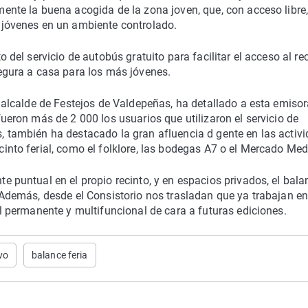
ente la buena acogida de la zona joven, que, con acceso libre
 jóvenes en un ambiente controlado.
o del servicio de autobús gratuito para facilitar el acceso al re
egura a casa para los más jóvenes.
e alcalde de Festejos de Valdepeñas, ha detallado a esta emiso
fueron más de 2 000 los usuarios que utilizaron el servicio de
, también ha destacado la gran afluencia d gente en las activ
into ferial, como el folklore, las bodegas A7 o el Mercado Med
e puntual en el propio recinto, y en espacios privados, el bala
 Además, desde el Consistorio nos trasladan que ya trabajan en
al permanente y multifuncional de cara a futuras ediciones.
vo
balance feria