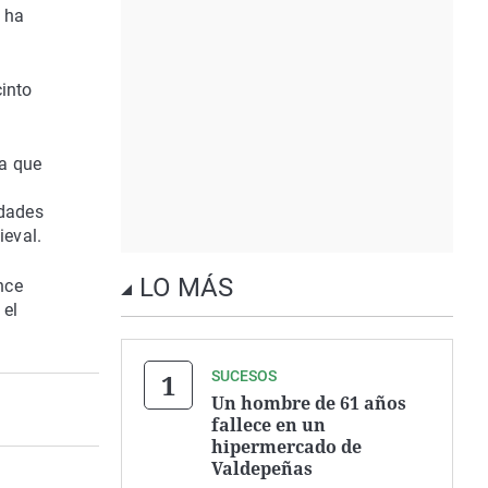
, ha
cinto
ra que
idades
ieval.
LO MÁS
nce
 el
SUCESOS
Un hombre de 61 años
fallece en un
hipermercado de
Valdepeñas