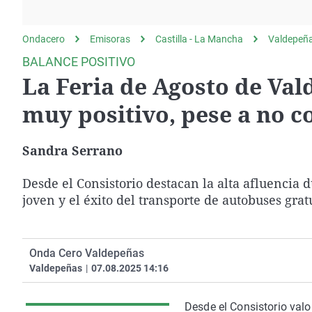
La rosa de los vientos
Caso
Extremadura
Gente viajera
Retornados
Galicia
Ondacero
Emisoras
Castilla - La Mancha
Valdepeñ
Como el perro y el
Equipo de investigación
La Rioja
BALANCE POSITIVO
gato
La Feria de Agosto de Va
Operación Viuda
Navarra
Negra
País Vasco
muy positivo, pese a no co
Sandra Serrano
Desde el Consistorio destacan la alta afluencia d
joven y el éxito del transporte de autobuses gratu
Onda Cero Valdepeñas
Valdepeñas
|
07.08.2025 14:16
Desde el Consistorio valo