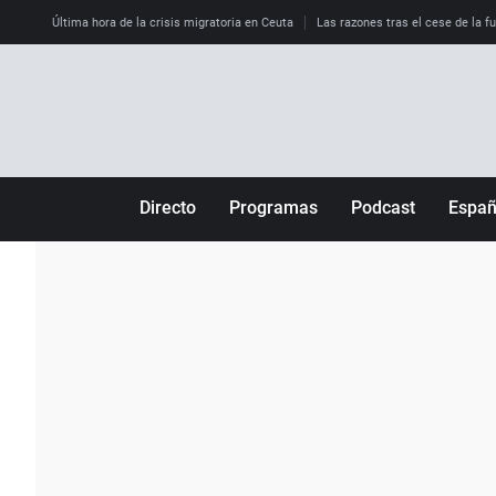
Última hora de la crisis migratoria en Ceuta
Las razones tras el cese de la f
Directo
Programas
Podcast
Espa
Más de uno
Los Perseguidos
Andalucía
Por fin
Malas decisiones
Aragón
Julia en la onda
Expedientes del más allá
Baleares
La brújula
El viaje del Guernica
Cantabria
Radioestadio
Invisibles
Cataluña
Radioestadio noche
Prohibido morirse
Comunidad de M
El colegio invisible
Esto no ha pasado
Comunitat Vale