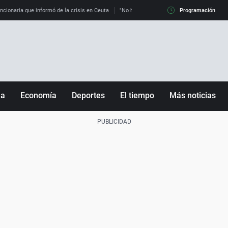
uncionaria que informó de la crisis en Ceuta
"No hay mafias, que no nos engañen": exper
Programación
ña
Economía
Deportes
El tiempo
Más noticias
Fútbol
Sociedad
Baloncesto
Mundo
Tenis
Salud
Motor
Cultura
Ciencia y Tecnología
adrid
Gastronomía
nciana
Medio ambiente