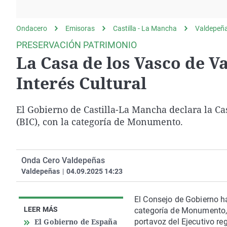
La rosa de los vientos
Caso
Extremadura
Gente viajera
Retornados
Galicia
Ondacero
Emisoras
Castilla - La Mancha
Valdepeñ
Como el perro y el
Equipo de investigación
La Rioja
PRESERVACIÓN PATRIMONIO
gato
La Casa de los Vasco de V
Operación Viuda
Navarra
Negra
País Vasco
Interés Cultural
El Gobierno de Castilla-La Mancha declara la Ca
(BIC), con la categoría de Monumento.
Onda Cero Valdepeñas
Valdepeñas
|
04.09.2025 14:23
El Consejo de Gobierno ha
LEER MÁS
categoría de Monumento, 
El Gobierno de España
portavoz del Ejecutivo re