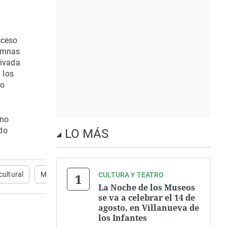
cceso
lumnas
rivada
 los
io
 no
do
LO MÁS
cultural
Monumento
BIC
CULTURA Y TEATRO
La Noche de los Museos
se va a celebrar el 14 de
agosto, en Villanueva de
los Infantes