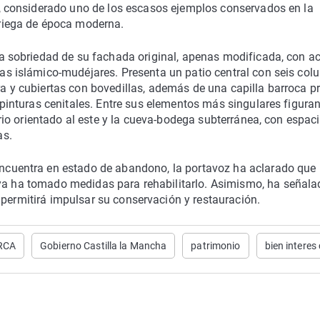
l, considerado uno de los escasos ejemplos conservados en la
riega de época moderna.
la sobriedad de su fachada original, apenas modificada, con a
as islámico-mudéjares. Presenta un patio central con seis co
a y cubiertas con bovedillas, además de una capilla barroca p
 pinturas cenitales. Entre sus elementos más singulares figuran
orio orientado al este y la cueva-bodega subterránea, con espac
as.
cuentra en estado de abandono, la portavoz ha aclarado que
 ya ha tomado medidas para rehabilitarlo. Asimismo, ha señala
 permitirá impulsar su conservación y restauración.
RCA
Gobierno Castilla la Mancha
patrimonio
bien interes 