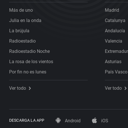
Más de uno
Madrid
Julia en la onda
Catalunya
La brújula
Andalucía
Radioestadio
Valencia
Radioestadio Noche
Extremadu
La rosa de los vientos
Asturias
Por fin no es lunes
País Vasco
Ver todo
Ver todo
DESCARGA LA APP
Android
iOS