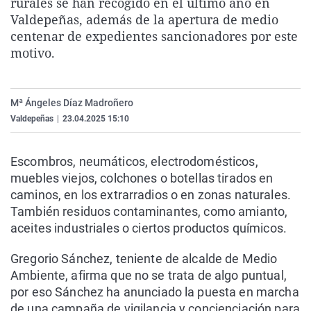
rurales se han recogido en el último año en
La rosa de los vientos
Caso
Extremadura
Virales
Valdepeñas, además de la apertura de medio
centenar de expedientes sancionadores por este
Gente viajera
Retornados
Galicia
Televisión
motivo.
Como el perro y el gat
Equipo de investigaci
La Rioja
Elecciones
Operación Viuda Negr
Navarra
Mª Ángeles Díaz Madroñero
País Vasco
Valdepeñas
|
23.04.2025 15:10
Escombros, neumáticos, electrodomésticos,
muebles viejos, colchones o botellas tirados en
caminos, en los extrarradios o en zonas naturales.
También residuos contaminantes, como amianto,
aceites industriales o ciertos productos químicos.
Gregorio Sánchez, teniente de alcalde de Medio
Ambiente, afirma que no se trata de algo puntual,
por eso Sánchez ha anunciado la puesta en marcha
de una campaña de vigilancia y concienciación para