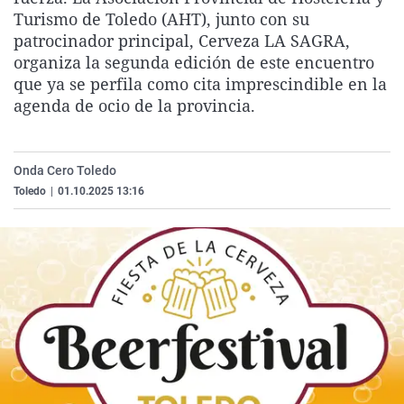
La rosa de los vientos
Caso
Extremadura
Virales
Turismo de Toledo (AHT), junto con su
patrocinador principal, Cerveza LA SAGRA,
Gente viajera
Retornados
Galicia
Televisión
organiza la segunda edición de este encuentro
Como el perro y el gat
Equipo de investigaci
La Rioja
Elecciones
que ya se perfila como cita imprescindible en la
agenda de ocio de la provincia.
Operación Viuda Negr
Navarra
País Vasco
Onda Cero Toledo
Toledo
|
01.10.2025 13:16