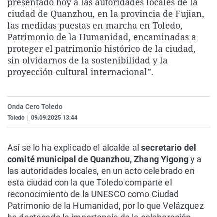
presentado hoy a las autoridades locales de la
La rosa de los vientos
Caso
Extremadura
Virales
ciudad de Quanzhou, en la provincia de Fujian,
las medidas puestas en marcha en Toledo,
Gente viajera
Retornados
Galicia
Televisión
Patrimonio de la Humanidad, encaminadas a
Como el perro y el gat
Equipo de investigaci
La Rioja
Elecciones
proteger el patrimonio histórico de la ciudad,
sin olvidarnos de la sostenibilidad y la
Operación Viuda Negr
Navarra
proyección cultural internacional”.
País Vasco
Onda Cero Toledo
Toledo
|
09.09.2025 13:44
Así se lo ha explicado el alcalde al
secretario del
comité municipal de Quanzhou, Zhang Yigong
y a
las autoridades locales, en un acto celebrado en
esta ciudad con la que Toledo comparte el
reconocimiento de la UNESCO como Ciudad
Patrimonio de la Humanidad, por lo que Velázquez