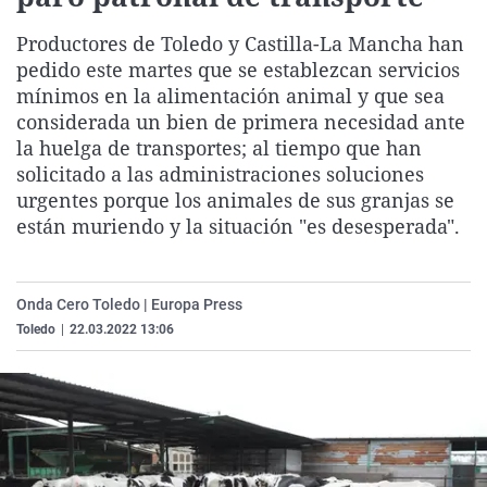
La rosa de los vientos
Caso
Extremadura
Virales
Productores de Toledo y Castilla-La Mancha han
Gente viajera
Retornados
Galicia
Televisión
pedido este martes que se establezcan servicios
mínimos en la alimentación animal y que sea
Como el perro y el gat
Equipo de investigaci
La Rioja
Elecciones
considerada un bien de primera necesidad ante
Operación Viuda Negr
Navarra
la huelga de transportes; al tiempo que han
País Vasco
solicitado a las administraciones soluciones
urgentes porque los animales de sus granjas se
están muriendo y la situación "es desesperada".
Onda Cero Toledo | Europa Press
Toledo
|
22.03.2022 13:06