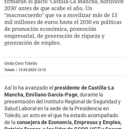
firmarán el pacto 'Castilla-La Mancha, horizonte
La rosa de los vientos
Caso
Extremadura
Virales
2030' antes de que acabe el año. Un
"macroacuerdo" que va a movilizar más de 13
Gente viajera
Retornados
Galicia
Televisión
mil millones de euros hasta el 2030 en políticas
Como el perro y el gat
Equipo de investigaci
La Rioja
Elecciones
de promoción económica, promoción
empresarial, de generación de riqueza y
Operación Viuda Negr
Navarra
generación de empleo.
País Vasco
Onda Cero Toledo
Toledo
|
15.09.2025 12:15
Así lo ha avanzado el
presidente de Castilla-La
Mancha, Emiliano García-Page
, durante la
presentación del Instituto Regional de Seguridad y
Salud Laboral en la sede de la Presidencia en
Toledo, un acto en el que ha estado acompañado
de la
consejera de Economía, Empresas y Empleo,