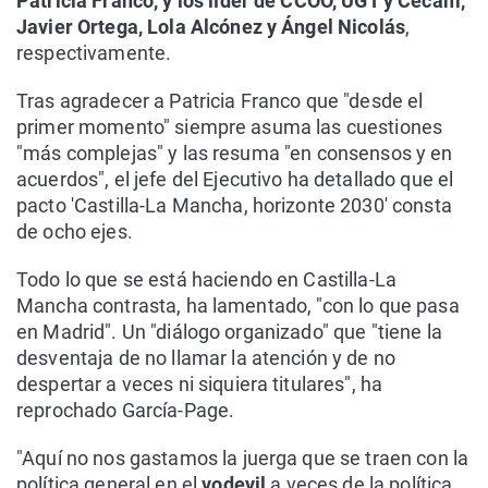
Patricia Franco, y los líder de CCOO, UGT y Cecam,
Javier Ortega, Lola Alcónez y Ángel Nicolás
,
respectivamente.
Tras agradecer a Patricia Franco que "desde el
primer momento" siempre asuma las cuestiones
"más complejas" y las resuma "en consensos y en
acuerdos", el jefe del Ejecutivo ha detallado que el
pacto 'Castilla-La Mancha, horizonte 2030' consta
de ocho ejes.
Todo lo que se está haciendo en Castilla-La
Mancha contrasta, ha lamentado, "con lo que pasa
en Madrid". Un "diálogo organizado" que "tiene la
desventaja de no llamar la atención y de no
despertar a veces ni siquiera titulares", ha
reprochado García-Page.
"Aquí no nos gastamos la juerga que se traen con la
política general en el
vodevil
a veces de la política