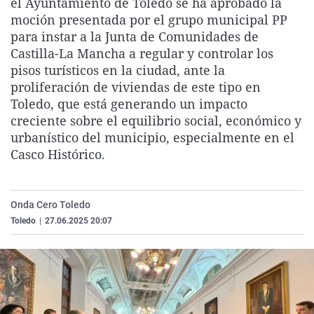
el Ayuntamiento de Toledo se ha aprobado la
La rosa de los vientos
Caso
Extremadura
Virales
moción presentada por el grupo municipal PP
para instar a la Junta de Comunidades de
Gente viajera
Retornados
Galicia
Televisión
Castilla-La Mancha a regular y controlar los
Como el perro y el gat
Equipo de investigaci
La Rioja
Elecciones
pisos turísticos en la ciudad, ante la
proliferación de viviendas de este tipo en
Operación Viuda Negr
Navarra
Toledo, que está generando un impacto
País Vasco
creciente sobre el equilibrio social, económico y
urbanístico del municipio, especialmente en el
Casco Histórico.
Onda Cero Toledo
Toledo
|
27.06.2025 20:07