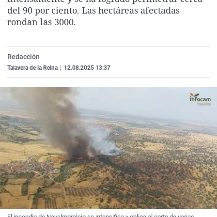
La rosa de los vientos
Caso
Extremadura
Virales
del 90 por ciento. Las hectáreas afectadas
rondan las 3000.
Gente viajera
Retornados
Galicia
Televisión
Como el perro y el gat
Equipo de investigaci
La Rioja
Elecciones
Redacción
Operación Viuda Negr
Navarra
Talavera de la Reina
|
12.08.2025 13:37
País Vasco
El incendio de Navalmoralejo se intensifica y obliga al corte de varias